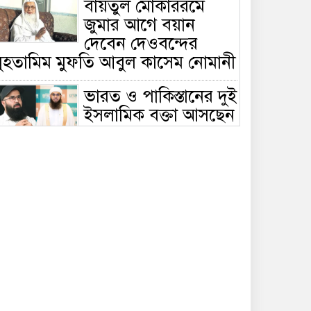
বায়তুল মোকাররমে
জুমার আগে বয়ান
দেবেন দেওবন্দের
মুহতামিম মুফতি আবুল কাসেম নোমানী
ভারত ও পাকিস্তানের দুই
ইসলামিক বক্তা আসছেন
বাংলাদেশে, ঢাকা-
ট্টগ্রামে আন্তর্জাতিক সেমিনার
জীবিত থাকতেই নিজের
‘চল্লিশা’ করলেন বৃদ্ধ,
খেলেন ২ হাজার মানুষ
বালিয়াকান্দিতে
উপজেলা প্রশাসনের
আয়োজনে জুলাই