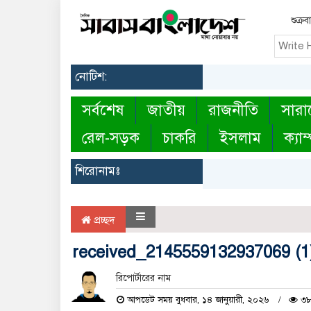
শুক্র
নোটিশ:
সর্বশেষ
জাতীয়
রাজনীতি
সারা
রেল-সড়ক
চাকরি
ইসলাম
ক্যাম
শিরোনামঃ
প্রচ্ছদ
received_2145559132937069 (1
রিপোর্টারের নাম
আপডেট সময় বুধবার, ১৪ জানুয়ারী, ২০২৬
৩৮ 