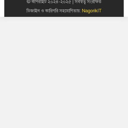
© কপিরাইট ২০২৪-২০২৫ | সর্বস্বত্ব সংরক্ষিত
ডিজাইন ও কারিগরি সহযোগিতায়:
NagorikIT