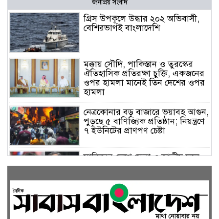
জনপ্রিয় সংবাদ
গ্রিস উপকূলে উদ্ধার ২০২ অভিবাসী,
বেশিরভাগই বাংলাদেশি
মক্কায় সৌদি, পাকিস্তান ও তুরস্কের
ঐতিহাসিক প্রতিরক্ষা চুক্তি, একজনের
ওপর হামলা মানেই তিন দেশের ওপর
হামলা
নেত্রকোনার বড় বাজারে ভয়াবহ আগুন,
পুড়ছে ৫ বাণিজ্যিক প্রতিষ্ঠান; নিয়ন্ত্রণে
৭ ইউনিটের প্রাণপণ চেষ্টা
সাকিবের দেশে ফেরা ও জাতীয় দলে
ফেরার সম্ভাবনা নেই, ইঙ্গিত ক্রীড়া
প্রতিমন্ত্রীর
ফেসবুকে যুক্ত হলো বিকাশ, সহজ
হলো ডিজিটাল পেমেন্ট