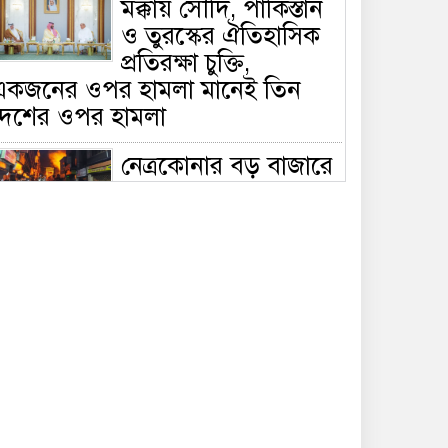
মক্কায় সৌদি, পাকিস্তান
ও তুরস্কের ঐতিহাসিক
প্রতিরক্ষা চুক্তি,
একজনের ওপর হামলা মানেই তিন
দেশের ওপর হামলা
নেত্রকোনার বড় বাজারে
ভয়াবহ আগুন, পুড়ছে ৫
বাণিজ্যিক প্রতিষ্ঠান;
িয়ন্ত্রণে ৭ ইউনিটের প্রাণপণ চেষ্টা
সাকিবের দেশে ফেরা ও
জাতীয় দলে ফেরার
সম্ভাবনা নেই, ইঙ্গিত
্রীড়া প্রতিমন্ত্রীর
ফেসবুকে যুক্ত হলো