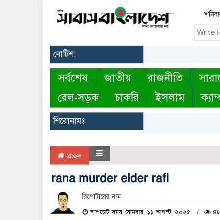
শনিবা
নোটিশ:
সর্বশেষ
জাতীয়
রাজনীতি
সারা
রেল-সড়ক
চাকরি
ইসলাম
ক্যাম
শিরোনামঃ
প্রচ্ছদ
rana murder elder rafi
রিপোর্টারের নাম
আপডেট সময় সোমবার, ১১ আগস্ট, ২০২৫
৪৮ 