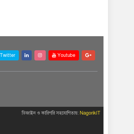
বিকাশ, সহজ হলো
ডিজিটাল পেমেন্ট
বৃষ্টি উপেক্ষা করে ‘জুলাই
গণঅভ্যুত্থান স্মৃতি
জাদুঘরে’ দর্শনার্থীদের
ঢল
Twitter
Youtube
সেমিকন্ডাক্টর খাতে
সুখবর, আসছে বিশেষ
প্রণোদনা
দক্ষিণ কোরিয়ার নজরে
বাংলাদেশের পোশাক
শিল্প, বড় বিনিয়োগ
ডিজাইন ও কারিগরি সহযোগিতায়:
NagorikIT
ম্ভাবনা
জলাবদ্ধ এলাকায়