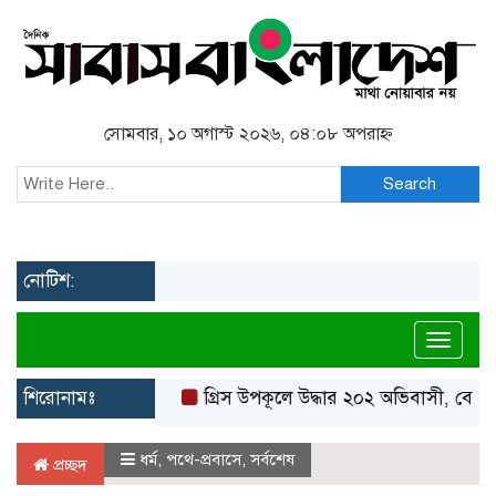
সোমবার, ১০ অগাস্ট ২০২৬, ০৪:০৮ অপরাহ্ন
Search
নোটিশ:
Toggl
শিরোনামঃ
গ্রিস উপকূলে উদ্ধার ২০২ অভিবাসী, বেশিরভাগই 
ধর্ম
,
পথে-প্রবাসে
,
সর্বশেষ
প্রচ্ছদ