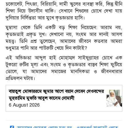
চকোলেট, পিৎজা, বিরিয়ানি, দামী স্কুলের ব্যবস্থা করি, কিন্তু দ্বীনি
শিক্ষা নিয়ে উদাসীন থাকি। সেখানে শিশুদের চোখে দেখা যায়
দুনিয়ার নির্লিপ্ততা আর মুখে কৃতজ্ঞতার হাসি।
মুম্বাসা থেকে তিনি একটি বড় শিক্ষা নিয়েছেন: আরাম নয়,
কৃতজ্ঞতাই প্রকৃত সুখ। দেখানো নয়, সংযম আর দানই আসল
মহত্ত্ব। তিনি প্রশ্ন তুলেছেন, আমাদের জীবনে কতবার আমরা
শুধুমাত্র পানি আর পাউরুটি খেয়ে দিন কাটাই?
এই অভিজ্ঞতা আব্দুল হাই মোহাম্মদ সাইফুল্লাহর চোখে এক
টুকরো রুটির মূল্য এবং সংযম ও কৃতজ্ঞতার বাস্তব শিক্ষা ফুটিয়ে
তোলে, যা আমাদের সমাজের মানসিকতা ও জীবনধারার
প্রতিফলন ঘটায়।
বায়তুল মোকাররমে জুমার আগে বয়ান দেবেন দেওবন্দের
মুহতামিম মুফতি আবুল কাসেম নোমানী
6 August 2026
আমাদের ফেসবুক পেজে যুক্ত হন – গুরুত্বপূর্ণ আপডেট পেতে