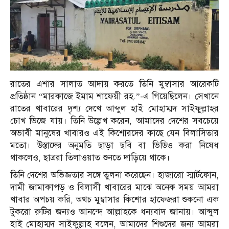
রাতের এশার সালাত আদায় করতে তিনি মুম্বাসার আরেকটি
প্রতিষ্ঠান “মারকাজে ইমাম শাফেয়ী রহ.”-এ গিয়েছিলেন। সেখানে
রাতের খাবারের দৃশ্য দেখে আব্দুল হাই মোহাম্মদ সাইফুল্লাহর
চোখ ভিজে যায়। তিনি উল্লেখ করেন, আমাদের দেশের সবচেয়ে
অভাবী মানুষের খাবারও এই কিশোরদের কাছে যেন বিলাসিতার
মতো। উস্তাদের অনুমতি ছাড়া ছবি বা ভিডিও করা নিষেধ
থাকলেও, ছাত্ররা তিলাওয়াত শুনতে দাড়িয়ে থাকে।
তিনি দেশের অভিজ্ঞতার সঙ্গে তুলনা করেছেন। হাজারো স্মার্টফোন,
দামী জামাকাপড় ও বিলাসী খাবারের মাঝে অনেক সময় আমরা
খাবার অপচয় করি, অথচ মুম্বাসার কিশোর হাফেজরা শুকনো এক
টুকরো রুটির জন্যও আনন্দে আল্লাহকে ধন্যবাদ জানায়। আব্দুল
হাই মোহাম্মদ সাইফুল্লাহ বলেন, আমাদের শিশুদের জন্য আমরা