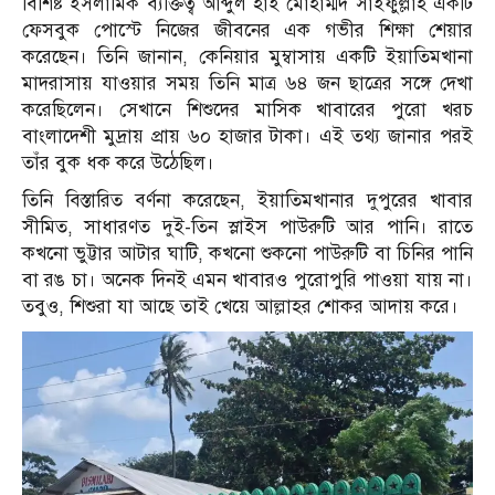
বিশিষ্ট ইসলামিক ব্যক্তিত্ব আব্দুল হাই মোহাম্মদ সাইফুল্লাহ একটি
ফেসবুক পোস্টে নিজের জীবনের এক গভীর শিক্ষা শেয়ার
করেছেন। তিনি জানান, কেনিয়ার মুম্বাসায় একটি ইয়াতিমখানা
মাদরাসায় যাওয়ার সময় তিনি মাত্র ৬৪ জন ছাত্রের সঙ্গে দেখা
করেছিলেন। সেখানে শিশুদের মাসিক খাবারের পুরো খরচ
বাংলাদেশী মুদ্রায় প্রায় ৬০ হাজার টাকা। এই তথ্য জানার পরই
তাঁর বুক ধক করে উঠেছিল।
তিনি বিস্তারিত বর্ণনা করেছেন, ইয়াতিমখানার দুপুরের খাবার
সীমিত, সাধারণত দুই-তিন স্লাইস পাউরুটি আর পানি। রাতে
কখনো ভুট্টার আটার ঘাটি, কখনো শুকনো পাউরুটি বা চিনির পানি
বা রঙ চা। অনেক দিনই এমন খাবারও পুরোপুরি পাওয়া যায় না।
তবুও, শিশুরা যা আছে তাই খেয়ে আল্লাহর শোকর আদায় করে।