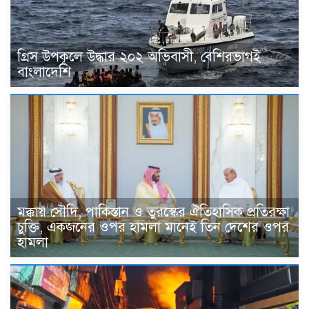
গ্রিস উপকূলে উদ্ধার ২০২ অভিবাসী, বেশিরভাগই
বাংলাদেশি
মক্কায় সৌদি, পাকিস্তান ও তুরস্কের ঐতিহাসিক প্রতিরক্ষা
চুক্তি, একজনের ওপর হামলা মানেই তিন দেশের ওপর
হামলা