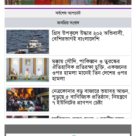
সর্বশেষ আপডেট
জনপ্রিয় সংবাদ
গ্রিস উপকূলে উদ্ধার ২০২ অভিবাসী,
বেশিরভাগই বাংলাদেশি
মক্কায় সৌদি, পাকিস্তান ও তুরস্কের
ঐতিহাসিক প্রতিরক্ষা চুক্তি, একজনের
ওপর হামলা মানেই তিন দেশের ওপর
হামলা
নেত্রকোনার বড় বাজারে ভয়াবহ আগুন,
পুড়ছে ৫ বাণিজ্যিক প্রতিষ্ঠান; নিয়ন্ত্রণে
৭ ইউনিটের প্রাণপণ চেষ্টা
সাকিবের দেশে ফেরা ও জাতীয় দলে
ফেরার সম্ভাবনা নেই, ইঙ্গিত ক্রীড়া
প্রতিমন্ত্রীর