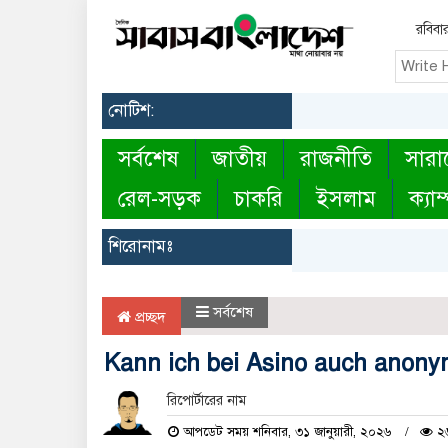
রবিবা
নোটিশ:
সর্বশেষ
জাতীয়
রাজনীতি
সারা
রেল-সড়ক
চাকরি
ইসলাম
ক্যাম
শিরোনামঃ
সর্বশেষ
প্রচ্ছদ
Kann ich bei Asino auch anonym
রিপোর্টারের নাম
আপডেট সময় শনিবার, ৩১ জানুয়ারী, ২০২৬
২৬