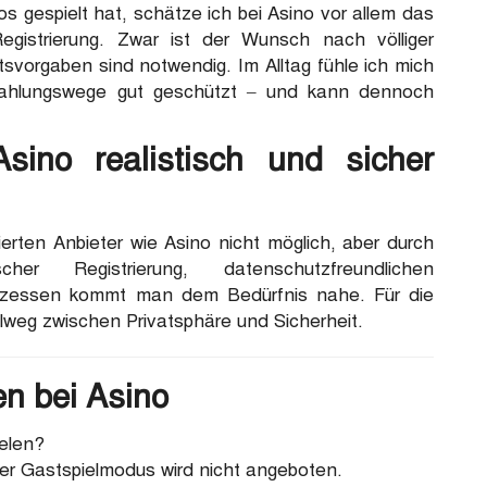
s gespielt hat, schätze ich bei Asino vor allem das
egistrierung. Zwar ist der Wunsch nach völliger
tsvorgaben sind notwendig. Im Alltag fühle ich mich
Zahlungswege gut geschützt – und kann dennoch
sino realistisch und sicher
ierten Anbieter wie Asino nicht möglich, aber durch
er Registrierung, datenschutzfreundlichen
ozessen kommt man dem Bedürfnis nahe. Für die
telweg zwischen Privatsphäre und Sicherheit.
n bei Asino
ielen?
ekter Gastspielmodus wird nicht angeboten.