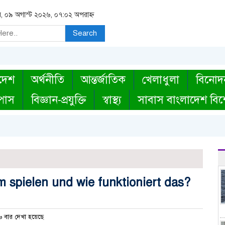
র, ০৯ অগাস্ট ২০২৬, ০৭:০২ অপরাহ্ন
Search
দেশ
অর্থনীতি
আন্তর্জাতিক
খেলাধুলা
বিনোদ
্পাস
বিজ্ঞান-প্রযুক্তি
স্বাস্থ্য
সাবাস বাংলাদেশ বিশ
 spielen und wie funktioniert das?
 বার দেখা হয়েছে