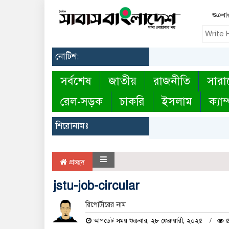
শুক্র
নোটিশ:
সর্বশেষ
জাতীয়
রাজনীতি
সারা
রেল-সড়ক
চাকরি
ইসলাম
ক্যাম
শিরোনামঃ
প্রচ্ছদ
jstu-job-circular
রিপোর্টারের নাম
আপডেট সময় শুক্রবার, ২৮ ফেব্রুয়ারী, ২০২৫
৫