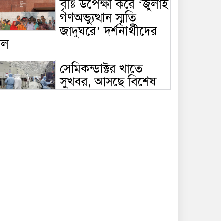
বৃষ্টি উপেক্ষা করে ‘জুলাই
গণঅভ্যুত্থান স্মৃতি
জাদুঘরে’ দর্শনার্থীদের
ঢল
সেমিকন্ডাক্টর খাতে
সুখবর, আসছে বিশেষ
প্রণোদনা
দক্ষিণ কোরিয়ার নজরে
বাংলাদেশের পোশাক
শিল্প, বড় বিনিয়োগ
ম্ভাবনা
জলাবদ্ধ এলাকায়
কৃষিতে নতুন দিগন্ত:
পলি নেট হাউসে বছরে