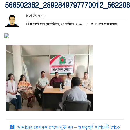
566502362_2892849797770012_56220
রিপোর্টারের নাম
আপডেট সময় বৃহস্পতিবার, ২৩ অক্টোবর, ২০২৫
৩৭ বার দেখা হয়েছে
আমাদের ফেসবুক পেজে যুক্ত হন – গুরুত্বপূর্ণ আপডেট পেতে