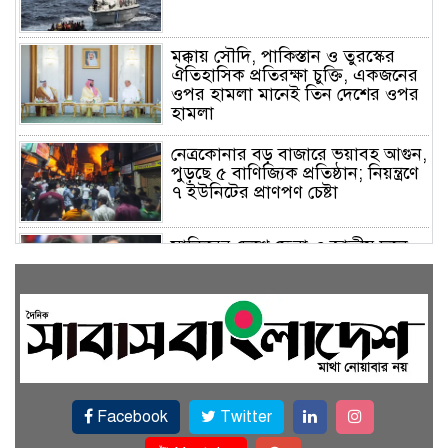
মক্কায় সৌদি, পাকিস্তান ও তুরস্কের
ঐতিহাসিক প্রতিরক্ষা চুক্তি, একজনের
ওপর হামলা মানেই তিন দেশের ওপর
হামলা
নেত্রকোনার বড় বাজারে ভয়াবহ আগুন,
পুড়ছে ৫ বাণিজ্যিক প্রতিষ্ঠান; নিয়ন্ত্রণে
৭ ইউনিটের প্রাণপণ চেষ্টা
সাকিবের দেশে ফেরা ও জাতীয় দলে
ফেরার সম্ভাবনা নেই, ইঙ্গিত ক্রীড়া
প্রতিমন্ত্রীর
ফেসবুকে যুক্ত হলো বিকাশ, সহজ
হলো ডিজিটাল পেমেন্ট
Facebook
Twitter
বৃষ্টি উপেক্ষা করে ‘জুলাই গণঅভ্যুত্থান