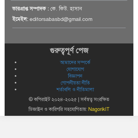
Ninewin login steps and
ভারপ্রাপ্ত সম্পাদক :
কে. কিউ. হাসান
methods for UK players
ইমেইল:
editorsabasbd@gmail.com
Ninewin Promo Code Guide:
Claim Bonuses, Register Fast
& Play Safely in the UK
গুরুত্বপূর্ণ পেজ
Donbet Casino Security Guide
আমাদের সম্পর্কে
যোগাযোগ
বিজ্ঞাপন
গোপনীয়তা নীতি
Ninewin Login Guide: Verify
শর্তাবলি ও নীতিমালা
Your Account, Unlock Bonuses
© কপিরাইট ২০২৪-২০২৫ | সর্বস্বত্ব সংরক্ষিত
& Play Safely in the UK
ডিজাইন ও কারিগরি সহযোগিতায়:
NagorikIT