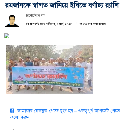
রমজানকে স্বাগত জানিয়ে ইবিতে বর্ণাঢ্য র‍্যালি
রিপোর্টারের নাম
আপডেট সময় শনিবার, ১ মার্চ, ২০২৫
৫৩ বার দেখা হয়েছে
আমাদের ফেসবুক পেজে যুক্ত হন – গুরুত্বপূর্ণ আপডেট পেতে
ফলো করুন