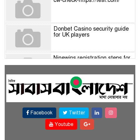
Donbet Casino security guide
for UK players
Ninewins registration steps for
UK players – Quick sign‑up
guide
Nine Wins Casino account
verification guide for UK
players
Facebook
Twitter
NineWin login account
verification guide for UK
Youtube
players