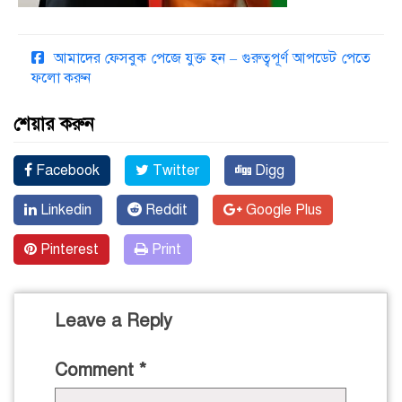
আমাদের ফেসবুক পেজে যুক্ত হন – গুরুত্বপূর্ণ আপডেট পেতে
ফলো করুন
শেয়ার করুন
Facebook
Twitter
Digg
Linkedin
Reddit
Google Plus
Pinterest
Print
Leave a Reply
Comment
*