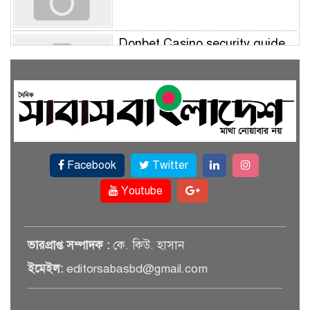
Donbet Casino security guide
for UK players
Ninewins registration steps for
UK players – Quick sign‑up
guide
Facebook
Twitter
Nine Wins Casino account
verification guide for UK
Youtube
players
NineWin login account
ভারপ্রাপ্ত সম্পাদক :
কে. কিউ. হাসান
verification guide for UK
players
ইমেইল:
editorsabasbd@gmail.com
Ninewin login steps and