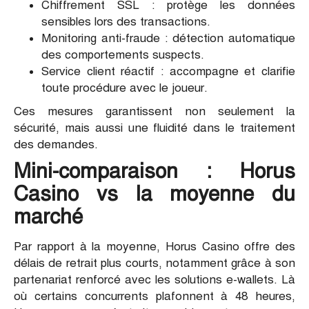
Chiffrement SSL : protège les données
sensibles lors des transactions.
Monitoring anti-fraude : détection automatique
des comportements suspects.
Service client réactif : accompagne et clarifie
toute procédure avec le joueur.
Ces mesures garantissent non seulement la
sécurité, mais aussi une fluidité dans le traitement
des demandes.
Mini-comparaison : Horus
Casino vs la moyenne du
marché
Par rapport à la moyenne, Horus Casino offre des
délais de retrait plus courts, notamment grâce à son
partenariat renforcé avec les solutions e-wallets. Là
où certains concurrents plafonnent à 48 heures,