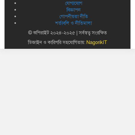
সাংবাদিকের ওপর হামলা, আহত অন্তত
যোগাযোগ
১০
বিজ্ঞাপন
গোপনীয়তা নীতি
রাজবাড়ী জেলা কারাগারে হাজতির
শর্তাবলি ও নীতিমালা
মৃত্যু
© কপিরাইট ২০২৪-২০২৫ | সর্বস্বত্ব সংরক্ষিত
ডিজাইন ও কারিগরি সহযোগিতায়:
NagorikIT