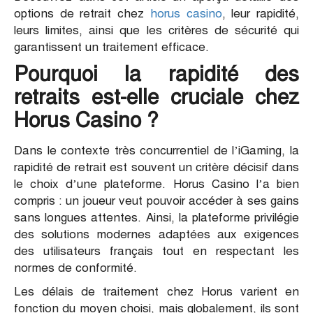
options de retrait chez
horus casino
, leur rapidité,
leurs limites, ainsi que les critères de sécurité qui
garantissent un traitement efficace.
Pourquoi la rapidité des
retraits est-elle cruciale chez
Horus Casino ?
Dans le contexte très concurrentiel de l’iGaming, la
rapidité de retrait est souvent un critère décisif dans
le choix d’une plateforme. Horus Casino l’a bien
compris : un joueur veut pouvoir accéder à ses gains
sans longues attentes. Ainsi, la plateforme privilégie
des solutions modernes adaptées aux exigences
des utilisateurs français tout en respectant les
normes de conformité.
Les délais de traitement chez Horus varient en
fonction du moyen choisi, mais globalement, ils sont