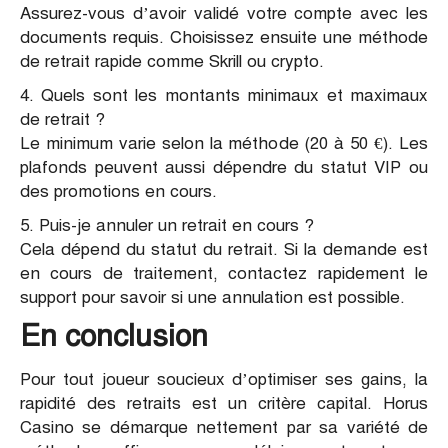
Assurez-vous d’avoir validé votre compte avec les
documents requis. Choisissez ensuite une méthode
de retrait rapide comme Skrill ou crypto.
4. Quels sont les montants minimaux et maximaux
de retrait ?
Le minimum varie selon la méthode (20 à 50 €). Les
plafonds peuvent aussi dépendre du statut VIP ou
des promotions en cours.
5. Puis-je annuler un retrait en cours ?
Cela dépend du statut du retrait. Si la demande est
en cours de traitement, contactez rapidement le
support pour savoir si une annulation est possible.
En conclusion
Pour tout joueur soucieux d’optimiser ses gains, la
rapidité des retraits est un critère capital. Horus
Casino se démarque nettement par sa variété de