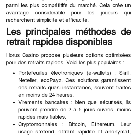
parmi les plus compétitifs du marché. Cela crée un
avantage considérable pour les joueurs qui
recherchent simplicité et efficacité.
Les principales méthodes de
retrait rapides disponibles
Horus Casino propose plusieurs options optimisées
pour des retraits rapides. Voici les plus populaires :
Portefeuilles électroniques (e-wallets) : Skrill,
Neteller, ecoPayz. Ces solutions garantissent
des retraits quasi instantanés, souvent traités
en moins de 24 heures.
Virements bancaires : bien que sécurisés, ils
peuvent prendre de 2 à 5 jours ouvrés, moins
rapides mais fiables.
Cryptomonnaies : Bitcoin, Ethereum. Leur
usage s’étend, offrant rapidité et anonymat,