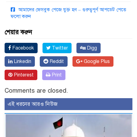
আমাদের ফেসবুক পেজে যুক্ত হন – গুরুত্বপূর্ণ আপডেট পেতে
ফলো করুন
শেয়ার করুন
Facebook
Twitter
Digg
Linkedin
Reddit
Google Plus
Pinterest
Print
Comments are closed.
এই ধরনের আরও নিউজ