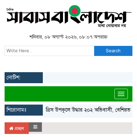
শনিবার, ০৮ অগাস্ট ২০২৬, ০৮:০৭ অপরাহ্ন
Search
নোটিশ:
Toggl
শিরোনামঃ
গ্রিস উপকূলে উদ্ধার ২০২ অভিবাসী, বেশিরভাগই 
প্রচ্ছদ