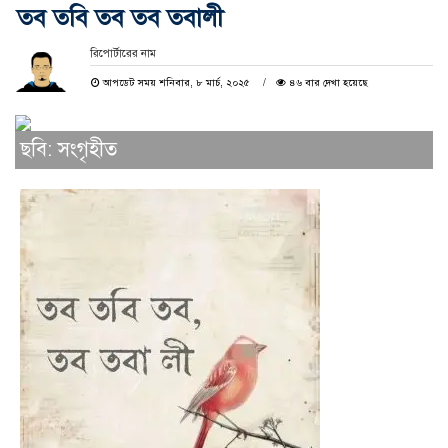
তব তবি তব তব তবালী
রিপোর্টারের নাম
আপডেট সময় শনিবার, ৮ মার্চ, ২০২৫
৪৬ বার দেখা হয়েছে
ছবি: সংগৃহীত