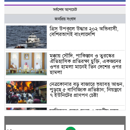
সর্বশেষ আপডেট
জনপ্রিয় সংবাদ
গ্রিস উপকূলে উদ্ধার ২০২ অভিবাসী,
বেশিরভাগই বাংলাদেশি
মক্কায় সৌদি, পাকিস্তান ও তুরস্কের
ঐতিহাসিক প্রতিরক্ষা চুক্তি, একজনের
ওপর হামলা মানেই তিন দেশের ওপর
হামলা
নেত্রকোনার বড় বাজারে ভয়াবহ আগুন,
পুড়ছে ৫ বাণিজ্যিক প্রতিষ্ঠান; নিয়ন্ত্রণে
৭ ইউনিটের প্রাণপণ চেষ্টা
সাকিবের দেশে ফেরা ও জাতীয় দলে
ফেরার সম্ভাবনা নেই, ইঙ্গিত ক্রীড়া
প্রতিমন্ত্রীর