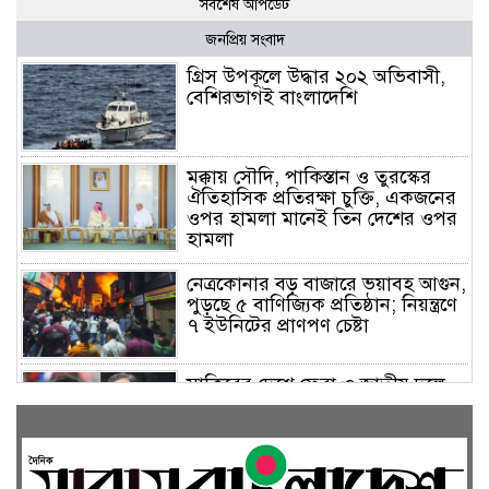
সর্বশেষ আপডেট
জনপ্রিয় সংবাদ
গ্রিস উপকূলে উদ্ধার ২০২ অভিবাসী,
বেশিরভাগই বাংলাদেশি
মক্কায় সৌদি, পাকিস্তান ও তুরস্কের
ঐতিহাসিক প্রতিরক্ষা চুক্তি, একজনের
ওপর হামলা মানেই তিন দেশের ওপর
হামলা
নেত্রকোনার বড় বাজারে ভয়াবহ আগুন,
পুড়ছে ৫ বাণিজ্যিক প্রতিষ্ঠান; নিয়ন্ত্রণে
৭ ইউনিটের প্রাণপণ চেষ্টা
সাকিবের দেশে ফেরা ও জাতীয় দলে
ফেরার সম্ভাবনা নেই, ইঙ্গিত ক্রীড়া
প্রতিমন্ত্রীর
ফেসবুকে যুক্ত হলো বিকাশ, সহজ