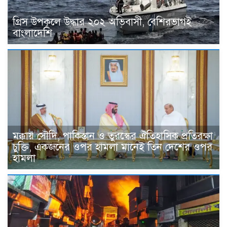
গ্রিস উপকূলে উদ্ধার ২০২ অভিবাসী, বেশিরভাগই
বাংলাদেশি
মক্কায় সৌদি, পাকিস্তান ও তুরস্কের ঐতিহাসিক প্রতিরক্ষা
চুক্তি, একজনের ওপর হামলা মানেই তিন দেশের ওপর
হামলা