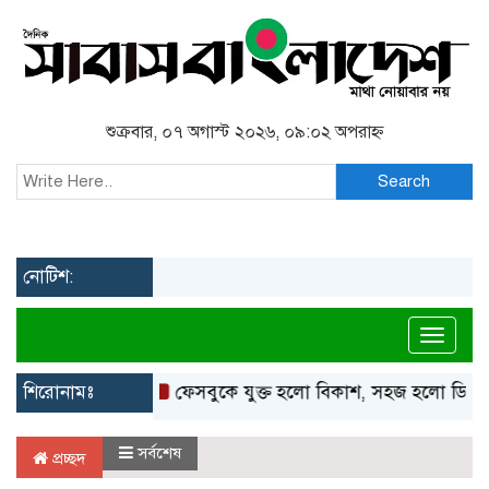
শুক্রবার, ০৭ অগাস্ট ২০২৬, ০৯:০২ অপরাহ্ন
Search
নোটিশ:
Toggl
শিরোনামঃ
ফেসবুকে যুক্ত হলো বিকাশ, সহজ হলো ডিজিটাল পেমে
সর্বশেষ
প্রচ্ছদ