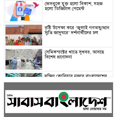
ফেসবুকে যুক্ত হলো বিকাশ, সহজ
হলো ডিজিটাল পেমেন্ট
বৃষ্টি উপেক্ষা করে ‘জুলাই গণঅভ্যুত্থান
স্মৃতি জাদুঘরে’ দর্শনার্থীদের ঢল
সেমিকন্ডাক্টর খাতে সুখবর, আসছে
বিশেষ প্রণোদনা
দক্ষিণ কোরিয়ার নজরে বাংলাদেশের
পোশাক শিল্প, বড় বিনিয়োগ সম্ভাবনা
জলাবদ্ধ এলাকায় কৃষিতে নতুন দিগন্ত:
পলি নেট হাউসে বছরে ১০ লাখ পর্যন্ত
মানসম্মত চারা উৎপাদন