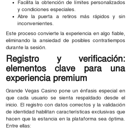
Facilita la obtención de límites personalizados
y condiciones especiales.
Abre la puerta a retiros más rápidos y sin
inconvenientes.
Este proceso convierte la experiencia en algo fiable,
eliminando la ansiedad de posibles contratiempos
durante la sesión.
Registro y verificación:
elementos clave para una
experiencia premium
Grande Vegas Casino pone un énfasis especial en
que cada usuario se sienta respaldado desde el
inicio. El registro con datos correctos y la validación
de identidad habilitan características exclusivas que
hacen que la estancia en la plataforma sea óptima.
Entre ellas: