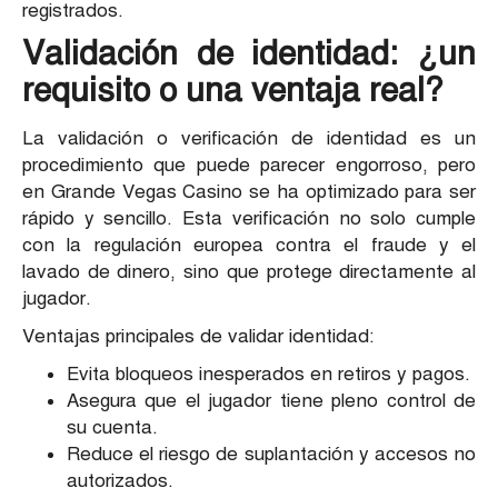
registrados.
Validación de identidad: ¿un
requisito o una ventaja real?
La validación o verificación de identidad es un
procedimiento que puede parecer engorroso, pero
en Grande Vegas Casino se ha optimizado para ser
rápido y sencillo. Esta verificación no solo cumple
con la regulación europea contra el fraude y el
lavado de dinero, sino que protege directamente al
jugador.
Ventajas principales de validar identidad:
Evita bloqueos inesperados en retiros y pagos.
Asegura que el jugador tiene pleno control de
su cuenta.
Reduce el riesgo de suplantación y accesos no
autorizados.