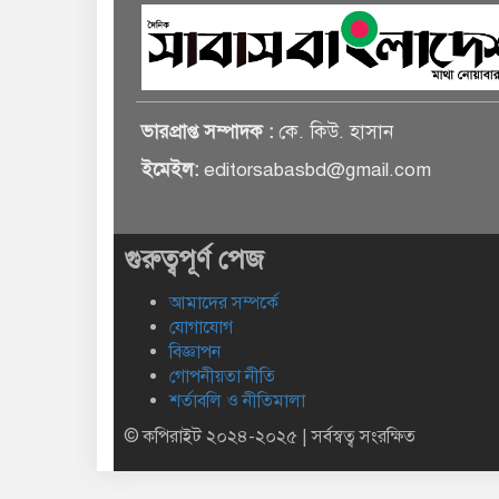
ভারপ্রাপ্ত সম্পাদক :
কে. কিউ. হাসান
ইমেইল:
editorsabasbd@gmail.com
গুরুত্বপূর্ণ পেজ
আমাদের সম্পর্কে
যোগাযোগ
বিজ্ঞাপন
গোপনীয়তা নীতি
শর্তাবলি ও নীতিমালা
© কপিরাইট ২০২৪-২০২৫ | সর্বস্বত্ব সংরক্ষিত