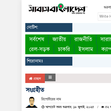
শুক্র
নোটিশ:
সর্বশেষ
জাতীয়
রাজনীতি
সারা
রেল-সড়ক
চাকরি
ইসলাম
ক্যাম
শিরোনামঃ
প্রচ্ছদ
সংগ্রহীত
রিপোর্টারের নাম
আপডেট সময় শুক্রবার, ১৮ জুলাই, ২০২৫
৫২ ব