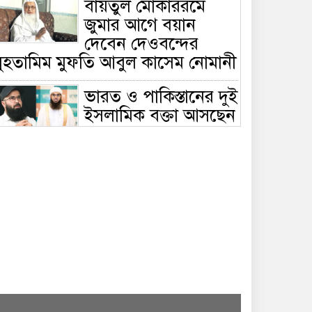
বায়তুল মোকাররমে
জুমার আগে বয়ান
দেবেন দেওবন্দের
মুহতামিম মুফতি আবুল কাসেম নোমানী
ভারত ও পাকিস্তানের দুই
ইসলামিক বক্তা আসছেন
বাংলাদেশে, ঢাকা-
ট্টগ্রামে আন্তর্জাতিক সেমিনার
জীবিত থাকতেই নিজের
‘চল্লিশা’ করলেন বৃদ্ধ,
খেলেন ২ হাজার মানুষ
বালিয়াকান্দিতে
উপজেলা প্রশাসনের
আয়োজনে জুলাই