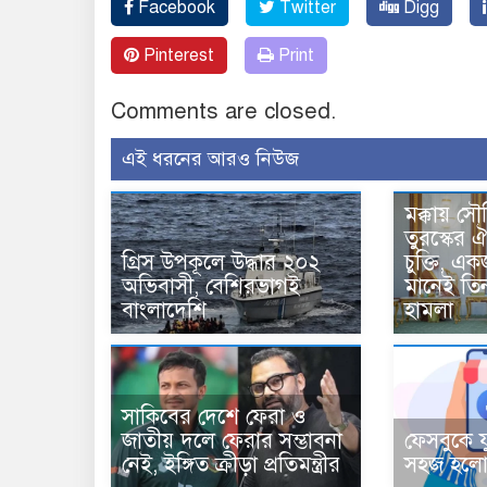
Facebook
Twitter
Digg
Pinterest
Print
Comments are closed.
এই ধরনের আরও নিউজ
মক্কায় সৌ
তুরস্কের ঐ
গ্রিস উপকূলে উদ্ধার ২০২
চুক্তি, 
অভিবাসী, বেশিরভাগই
মানেই তি
বাংলাদেশি
হামলা
সাকিবের দেশে ফেরা ও
জাতীয় দলে ফেরার সম্ভাবনা
ফেসবুকে য
নেই, ইঙ্গিত ক্রীড়া প্রতিমন্ত্রীর
সহজ হলো 