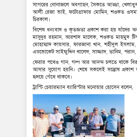
সাগরের নোনাজলে অবগাহন, সৈকতে আড্ডা, খেলাধু
আলী রেজা ভাই, ফটোগ্রাফার মোমিন, শওকত ওসমান 
চিরকাল।
বিশেষ ধন্যবাদ ও কৃতজ্ঞতা প্রকাশ করা হয় যাঁদের অব
মাসুদুর রহমান, আরশাদ মালেক, শওকত মাহমুদ টিপু, 
মোহাম্মাদ কায়সার, ফারজানা খান, শহীদুল ইসলাম
এডভোকেট সাইফুদ্দিন খালেদ, সাজ্জাদ, তানিম, পরান,
ফেরার পথেও গান, গল্প আর আনন্দ চলতে থাকে বিরত
আসার সুযোগ হয়নি। শেষে সকলেই সন্তোষ প্রকা
হৃদয়ে গেঁথে থাকবে।
ট্রাস্টি চেয়ারম্যান ব্যারিস্টার মনোয়ার হোসেন বলেন,