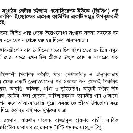
াণের সংগঠন গ্রেটার চট্টগ্রাম এসোসিয়েশন ইউকে (জিসিএ) এর
অন-সি’’ ইংল্যান্ডের এসেক্স কাউন্টির একটি সমুদ্র উপকূলবর্তী
ছে।
 বিভিন্ন প্রান্ত থেকে উল্লেখযোগ্য সংখ্যক সদস্য সমবেত হন
সামনে যেখান থেকে শুরু হয় দিনের আনন্দযাত্রা।
ীপে সবার সেদিনের গন্তব্য ছিল ইংল্যান্ডের জনপ্রিয় সমুদ্র
্যে ঘেরা শহরে তখন ছিল গ্রীষ্মের উজ্জ্বল রোদ ও সাগরের শান্ত
িশালী পিকনিক কমিটি, যারা পেশাদারিত্ব ও আন্তরিকতায়
থেকে একটি তেলাওয়াতের পর সকালে শুরু থেকেই পিকনিক
আবৃত্তি, অভিনয়, ধাঁধা ও স্মৃতিচারণ। আড়াই ঘণ্টার দীর্ঘ
. রুবেল, তানিম, রুবা হোসেন, নাবিল রহমান, তানভীর খান ও আরো
রিবেশন করে আসা-যাওয়ার পুরো সময়টাকে ভীষণ উপভোগ্য করে
িয়ে শুরু হয় এই মনোমুগ্ধকর যাত্রা।
স
 রহমান, আরশাদ মালেক, রাজ্জাকুল হায়দার বাপ্পী। সার্বিক
 ব্যারিস্টার মনোয়ার হোসেন ও ট্রাস্টি শওকত মাহমুদ টিপু।