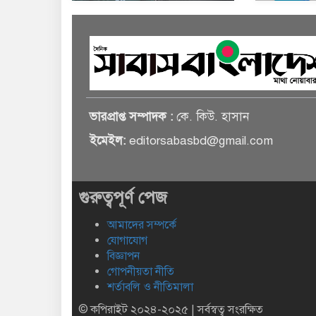
ভারপ্রাপ্ত সম্পাদক :
কে. কিউ. হাসান
ইমেইল:
editorsabasbd@gmail.com
গুরুত্বপূর্ণ পেজ
আমাদের সম্পর্কে
যোগাযোগ
বিজ্ঞাপন
গোপনীয়তা নীতি
শর্তাবলি ও নীতিমালা
© কপিরাইট ২০২৪-২০২৫ | সর্বস্বত্ব সংরক্ষিত