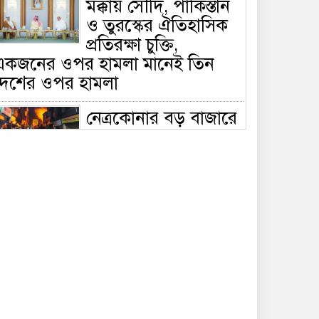
মক্কায় সৌদি, পাকিস্তান
ও তুরস্কের ঐতিহাসিক
প্রতিরক্ষা চুক্তি,
একজনের ওপর হামলা মানেই তিন
দেশের ওপর হামলা
নেত্রকোনার বড় বাজারে
ভয়াবহ আগুন, পুড়ছে ৫
বাণিজ্যিক প্রতিষ্ঠান;
িয়ন্ত্রণে ৭ ইউনিটের প্রাণপণ চেষ্টা
সাকিবের দেশে ফেরা ও
জাতীয় দলে ফেরার
সম্ভাবনা নেই, ইঙ্গিত
্রীড়া প্রতিমন্ত্রীর
ফেসবুকে যুক্ত হলো