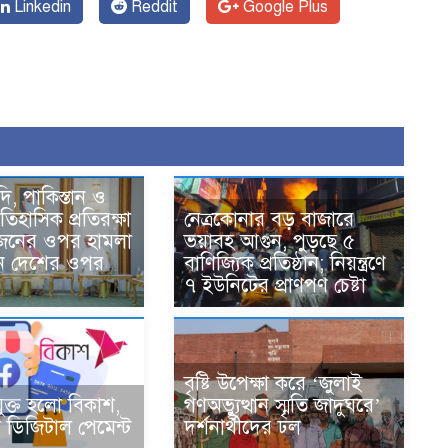
Linkedin
Reddit
Google Plus
দি, পাকিস্তান ও
তিহাসিক প্রতিরক্ষা
নেত্রকোনার বড় বাজারে
একজনের ওপর হামলা
ভয়াবহ আগুন, পুড়ছে ৫
ন দেশের ওপর
বাণিজ্যিক প্রতিষ্ঠান; নিয়ন্ত্রণে
৭ ইউনিটের প্রাণপণ চেষ্টা
বৃষ্টি উপেক্ষা করে ‘জুলাই
ুক্ত হলো বিকাশ,
গণঅভ্যুত্থান স্মৃতি জাদুঘরে’
ডিজিটাল পেমেন্ট
দর্শনার্থীদের ঢল