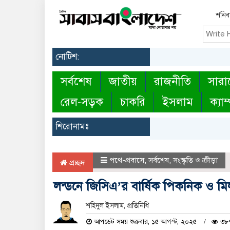
শনিবা
নোটিশ:
সর্বশেষ
জাতীয়
রাজনীতি
সারা
রেল-সড়ক
চাকরি
ইসলাম
ক্যাম
শিরোনামঃ
পথে-প্রবাসে
,
সর্বশেষ
,
সংস্কৃতি ও ক্রীড়া
প্রচ্ছদ
লন্ডনে জিসিএ’র বার্ষিক পিকনিক ও মি
শহিদুল ইসলাম, প্রতিনিধি
আপডেট সময় শুক্রবার, ১৫ আগস্ট, ২০২৫
৩৮৭