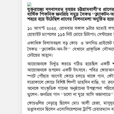
যুক্তরাজ্যে বসবাসরত বৃহত্তর চট্টগ্রামবাসী’র প্র
বার্ষিক পিকনিক জনপ্রিয় সমুদ্র সৈকত ‘‘ক্ল্যাকটন-
শহরে হয়ে উঠেছিল প্রাণের মিলনমেলা অনুষ্ঠিত হয়ে
১০ আগস্ট ২০২৫, রোববার সকাল ৯টার মধ্যেই লন্ডনের
হোয়াইট চ‍্যাপলের ১১৩ নিউ রোডে চিটাগাং সেন্টারের 
একাধিক বিলাসবহুল বড় কোচ ও অগণিত প্রাইভেট কার-জ
সৈকত ‘‘ক্ল্যাকটন-অন-সি’’ যেখানে প্রাকৃতিক সৌন্দর
ঢেউয়ের আহ্বান।
আয়োজনকে নিখুঁত করতে গঠিত হয়েছিল একটি শক্ত
আয়োজনকে রূপদেন একটি উৎসবে। পবিত্র কোরআন 
স্পটে পৌঁছার আগেই কোচে চলতে থাকে গান, কৌতুক, 
যাত্রাকালে কোচে বিশিষ্ট শিল্পী তাহসিন বাপ্পি, ডা
অনেকে সাংস্কৃতিক গানের অনুষ্ঠানের উপস্থাপনা প
তুলেন। জনপ্রিয় গান ‘‘চলো না ঘুরে আসি অজানাতে’’ দ
কোচগুলির নেতৃত্বে ছিলেন মোঃ আলী রেজা, মাসুদুর
তত্ত্বাবধানে ছিলেন এসোসিয়েশনের ট্রাস্টি চেয়ারম্যান