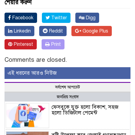
শেয়ার করুন
Facebook
Twitter
Digg
Linkedin
Reddit
Google Plus
Pinterest
Print
Comments are closed.
এই ধরনের আরও নিউজ
সর্বশেষ আপডেট
জনপ্রিয় সংবাদ
ফেসবুকে যুক্ত হলো বিকাশ, সহজ
হলো ডিজিটাল পেমেন্ট
বৃষ্টি উপেক্ষা করে ‘জুলাই গণঅভ্যুত্থান