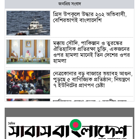
জনপ্রিয় সংবাদ
গ্রিস উপকূলে উদ্ধার ২০২ অভিবাসী,
বেশিরভাগই বাংলাদেশি
মক্কায় সৌদি, পাকিস্তান ও তুরস্কের
ঐতিহাসিক প্রতিরক্ষা চুক্তি, একজনের
ওপর হামলা মানেই তিন দেশের ওপর
হামলা
নেত্রকোনার বড় বাজারে ভয়াবহ আগুন,
পুড়ছে ৫ বাণিজ্যিক প্রতিষ্ঠান; নিয়ন্ত্রণে
৭ ইউনিটের প্রাণপণ চেষ্টা
সাকিবের দেশে ফেরা ও জাতীয় দলে
ফেরার সম্ভাবনা নেই, ইঙ্গিত ক্রীড়া
প্রতিমন্ত্রীর
ফেসবুকে যুক্ত হলো বিকাশ, সহজ
হলো ডিজিটাল পেমেন্ট