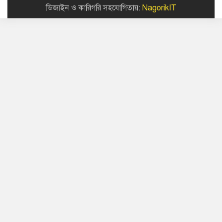
ডিজাইন ও কারিগরি সহযোগিতায়:
NagorikIT