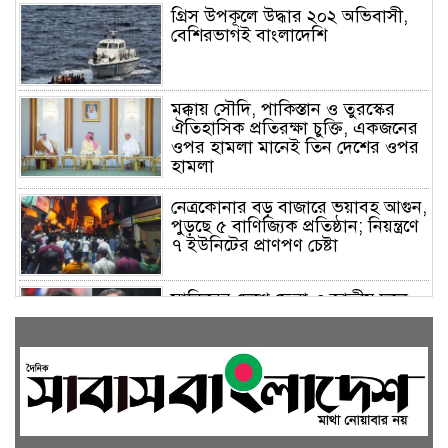
গ্রিস উপকূলে উদ্ধার ২০২ অভিবাসী,
বেশিরভাগই বাংলাদেশি
মক্কায় সৌদি, পাকিস্তান ও তুরস্কের
ঐতিহাসিক প্রতিরক্ষা চুক্তি, একজনের
ওপর হামলা মানেই তিন দেশের ওপর
হামলা
নেত্রকোনার বড় বাজারে ভয়াবহ আগুন,
পুড়ছে ৫ বাণিজ্যিক প্রতিষ্ঠান; নিয়ন্ত্রণে
৭ ইউনিটের প্রাণপণ চেষ্টা
সাকিবের দেশে ফেরা ও জাতীয় দলে
ফেরার সম্ভাবনা নেই, ইঙ্গিত ক্রীড়া
প্রতিমন্ত্রীর
ফেসবুকে যুক্ত হলো বিকাশ, সহজ
হলো ডিজিটাল পেমেন্ট