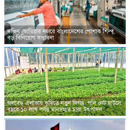
দক্ষিণ কোরিয়ার নজরে বাংলাদেশের পোশাক শিল্প,
বড় বিনিয়োগ সম্ভাবনা
জলাবদ্ধ এলাকায় কৃষিতে নতুন দিগন্ত: পলি নেট হাউসে
বছরে ১০ লাখ পর্যন্ত মানসম্মত চারা উৎপাদন