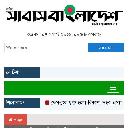
শুক্রবার, ০৭ অগাস্ট ২০২৬, ০৮:৪৮ অপরাহ্ন
Search
নোটিশ:
Toggl
শিরোনামঃ
ফেসবুকে যুক্ত হলো বিকাশ, সহজ হলো ডিজিটাল 
প্রচ্ছদ