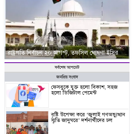
রাষ্ট্রপতি নির্বাচন ২০ আগস্ট, তফসিল ঘোষণা ইসির
সর্বশেষ আপডেট
জনপ্রিয় সংবাদ
ফেসবুকে যুক্ত হলো বিকাশ, সহজ
হলো ডিজিটাল পেমেন্ট
বৃষ্টি উপেক্ষা করে ‘জুলাই গণঅভ্যুত্থান
স্মৃতি জাদুঘরে’ দর্শনার্থীদের ঢল