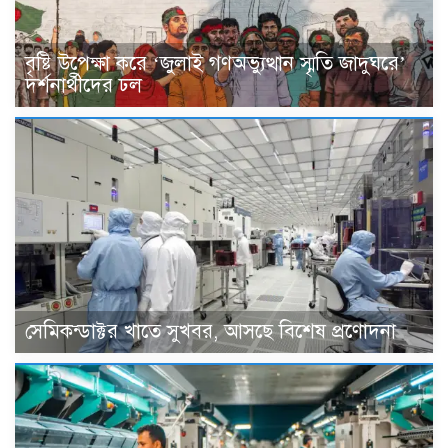
বৃষ্টি উপেক্ষা করে ‘জুলাই গণঅভ্যুত্থান স্মৃতি জাদুঘরে’
দর্শনার্থীদের ঢল
সেমিকন্ডাক্টর খাতে সুখবর, আসছে বিশেষ প্রণোদনা