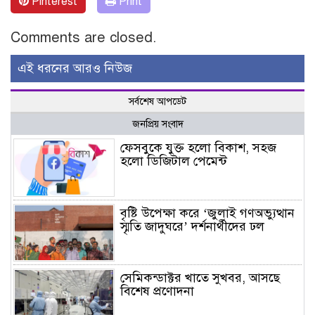
Pinterest
Print
Comments are closed.
এই ধরনের আরও নিউজ
সর্বশেষ আপডেট
জনপ্রিয় সংবাদ
ফেসবুকে যুক্ত হলো বিকাশ, সহজ
হলো ডিজিটাল পেমেন্ট
বৃষ্টি উপেক্ষা করে ‘জুলাই গণঅভ্যুত্থান
স্মৃতি জাদুঘরে’ দর্শনার্থীদের ঢল
সেমিকন্ডাক্টর খাতে সুখবর, আসছে
বিশেষ প্রণোদনা