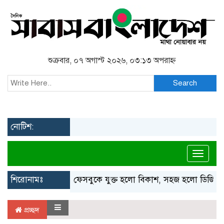
শুক্রবার, ০৭ অগাস্ট ২০২৬, ০৩:১৩ অপরাহ্ন
Search
নোটিশ:
Toggl
শিরোনামঃ
ফেসবুকে যুক্ত হলো বিকাশ, সহজ হলো ডিজিটাল প
প্রচ্ছদ