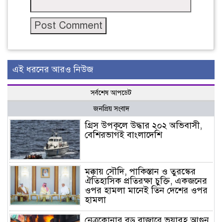
এই ধরনের আরও নিউজ
সর্বশেষ আপডেট
জনপ্রিয় সংবাদ
গ্রিস উপকূলে উদ্ধার ২০২ অভিবাসী,
বেশিরভাগই বাংলাদেশি
মক্কায় সৌদি, পাকিস্তান ও তুরস্কের
ঐতিহাসিক প্রতিরক্ষা চুক্তি, একজনের
ওপর হামলা মানেই তিন দেশের ওপর
হামলা
নেত্রকোনার বড় বাজারে ভয়াবহ আগুন,