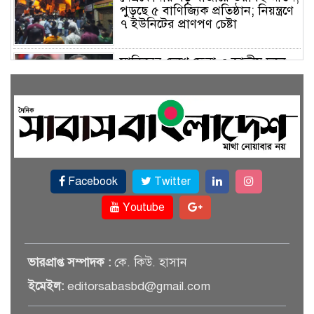
পুড়ছে ৫ বাণিজ্যিক প্রতিষ্ঠান; নিয়ন্ত্রণে
৭ ইউনিটের প্রাণপণ চেষ্টা
সাকিবের দেশে ফেরা ও জাতীয় দলে
ফেরার সম্ভাবনা নেই, ইঙ্গিত ক্রীড়া
প্রতিমন্ত্রীর
ফেসবুকে যুক্ত হলো বিকাশ, সহজ
হলো ডিজিটাল পেমেন্ট
Facebook
Twitter
বৃষ্টি উপেক্ষা করে ‘জুলাই গণঅভ্যুত্থান
স্মৃতি জাদুঘরে’ দর্শনার্থীদের ঢল
Youtube
সেমিকন্ডাক্টর খাতে সুখবর, আসছে
ভারপ্রাপ্ত সম্পাদক :
কে. কিউ. হাসান
বিশেষ প্রণোদনা
ইমেইল:
editorsabasbd@gmail.com