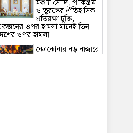
মক্কায় সৌদি, পাকিস্তান
ও তুরস্কের ঐতিহাসিক
প্রতিরক্ষা চুক্তি,
একজনের ওপর হামলা মানেই তিন
দেশের ওপর হামলা
নেত্রকোনার বড় বাজারে
ভয়াবহ আগুন, পুড়ছে ৫
বাণিজ্যিক প্রতিষ্ঠান;
িয়ন্ত্রণে ৭ ইউনিটের প্রাণপণ চেষ্টা
সাকিবের দেশে ফেরা ও
জাতীয় দলে ফেরার
সম্ভাবনা নেই, ইঙ্গিত
্রীড়া প্রতিমন্ত্রীর
ফেসবুকে যুক্ত হলো