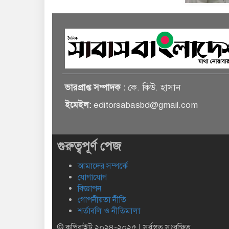
ভারপ্রাপ্ত সম্পাদক :
কে. কিউ. হাসান
ইমেইল:
editorsabasbd@gmail.com
গুরুত্বপূর্ণ পেজ
আমাদের সম্পর্কে
যোগাযোগ
বিজ্ঞাপন
গোপনীয়তা নীতি
শর্তাবলি ও নীতিমালা
© কপিরাইট ২০২৪-২০২৫ | সর্বস্বত্ব সংরক্ষিত