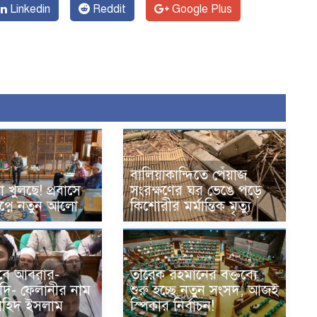
Linkedin
Reddit
Google Plus
১
বালিয়াকান্দিতে পেঁয়াজ
 খুলছে! প্রবাসে
সংরক্ষণের ঘর ভেঙে পড়ে
বপ্নে নতুন আলো
কিশোরীর মর্মান্তিক মৃত্যু
তাবে আবরার-
তারেক রহমানের বক্তব্যে
দি- ফেলানীর নাম
শুরু হচ্ছে নতুন সংসদ, আজই
াহিদ ইসলাম
স্পিকার নির্বাচন!