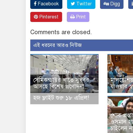
Facebook
Twitter
Digg
Pinterest
Print
Comments are closed.
এই ধরনের আরও নিউজ
সেমিকন্ডাক্টর খাতে সুখবর,
মালয়েশিয়া
আসছে বিশেষ প্রণোদনা
যাওয়ার স্
হজ ফ্লাইট শুরু ১৮ এপ্রিল!
শোক প্রস্
ওসমান হা
চাইলেন ন