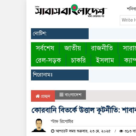
শনিবা
নোটিশ:
সর্বশেষ
জাতীয়
রাজনীতি
সারা
রেল-সড়ক
চাকরি
ইসলাম
ক্যাম
শিরোনামঃ
বাংলাদেশ
প্রচ্ছদ
কোরবানি বিতর্কে উত্তাল কূটনীতি: শ
স্টাফ রিপোর্টার
আপডেট সময় শুক্রবার, ২৩ মে, ২০২৫
৩১৩ বা