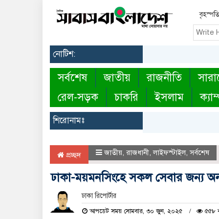
বৃহস্পত
নোটিশ:
সর্বশেষ
জাতীয়
রাজনীতি
সারা
রেল-সড়ক
চাকরি
ইসলাম
ক্যাম
শিরোনামঃ
জাতীয়
,
রাজধানী
,
লাইফস্টাইল
,
সর্বশেষ
প্রচ্ছদ
ঢাকা-ময়মনসিংহে সকল সেবার জন্য অন
ঢাকা রিপোর্টার
আপডেট সময় সোমবার, ৩০ জুন, ২০২৫
৫৫৮ ব