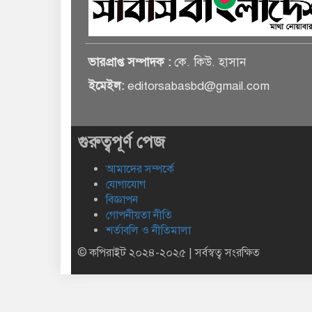
ভারপ্রাপ্ত সম্পাদক :
কে. কিউ. হাসান
ইমেইল:
editorsabasbd@gmail.com
গুরুত্বপূর্ণ পেজ
আমাদের সম্পর্কে
যোগাযোগ
বিজ্ঞাপন
গোপনীয়তা নীতি
শর্তাবলি ও নীতিমালা
© কপিরাইট ২০২৪-২০২৫ | সর্বস্বত্ব সংরক্ষিত