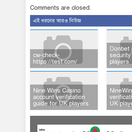
Comments are closed.
এই ধরনের আরও নিউজ
Donbet 
cw-check-
security
https://test.com/
players
Nine Wins Casino
NineWin
account verification
verifica
guide for UK players
UK play