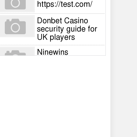
https://test.com/
Donbet Casino
security guide for
UK players
Ninewins
registration steps
for UK players –
Quick sign‑up guide
Nine Wins Casino
account
verification guide
for UK players
NineWin login