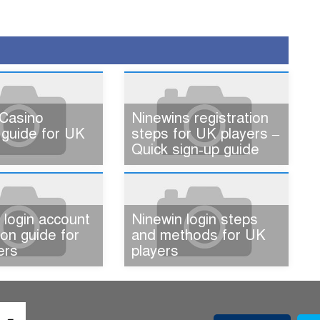
Casino
Ninewins registration
 guide for UK
steps for UK players –
Quick sign‑up guide
 login account
Ninewin login steps
tion guide for
and methods for UK
ers
players