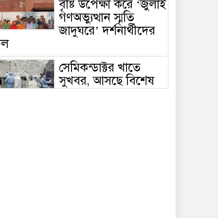
বৃষ্টি উপেক্ষা করে ‘জুলাই
গণঅভ্যুত্থান স্মৃতি
জাদুঘরে’ দর্শনার্থীদের
ঢল
সেমিকন্ডাক্টর খাতে
সুখবর, আসছে বিশেষ
প্রণোদনা
দক্ষিণ কোরিয়ার নজরে
বাংলাদেশের পোশাক
শিল্প, বড় বিনিয়োগ
ম্ভাবনা
জলাবদ্ধ এলাকায়
কৃষিতে নতুন দিগন্ত:
পলি নেট হাউসে বছরে