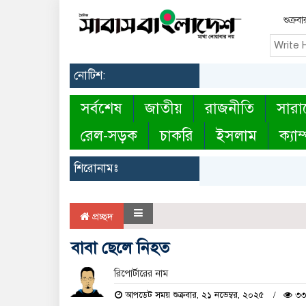
শুক্র
নোটিশ:
সর্বশেষ
জাতীয়
রাজনীতি
সারা
রেল-সড়ক
চাকরি
ইসলাম
ক্যাম
শিরোনামঃ
প্রচ্ছদ
বাবা ছেলে নিহত
রিপোর্টারের নাম
আপডেট সময় শুক্রবার, ২১ নভেম্বর, ২০২৫
৩৩ 