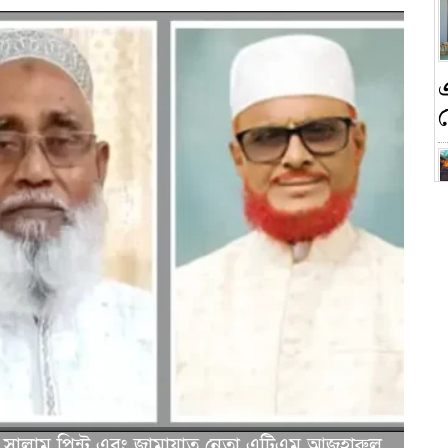
ন
ক
স সালাম পিন্টু এবং জামায়াত নেতা এটিএম আজহারুল