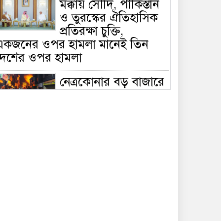
মক্কায় সৌদি, পাকিস্তান
ও তুরস্কের ঐতিহাসিক
প্রতিরক্ষা চুক্তি,
একজনের ওপর হামলা মানেই তিন
দেশের ওপর হামলা
নেত্রকোনার বড় বাজারে
ভয়াবহ আগুন, পুড়ছে ৫
বাণিজ্যিক প্রতিষ্ঠান;
িয়ন্ত্রণে ৭ ইউনিটের প্রাণপণ চেষ্টা
সাকিবের দেশে ফেরা ও
জাতীয় দলে ফেরার
সম্ভাবনা নেই, ইঙ্গিত
্রীড়া প্রতিমন্ত্রীর
ফেসবুকে যুক্ত হলো