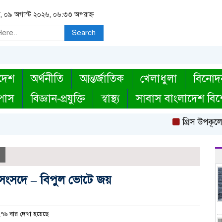
র, ০৯ অগাস্ট ২০২৬, ০৬:৩৩ অপরাহ্ন
Search
দেশ
অর্থনীতি
আন্তর্জাতিক
খেলাধুলা
বিনোদ
্পাস
বিজ্ঞান-প্রযুক্তি
স্বাস্থ্য
সাবাস বাংলাদেশ বিশ
গ্রিস উপকূলে উদ্
হার সংসদে – বিপুল ভোটে জয়
৭৬ বার দেখা হয়েছে