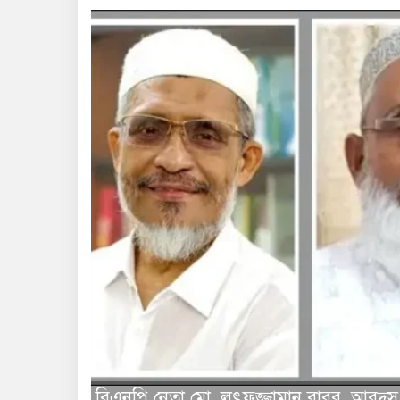
বিএনপি নেতা মো. লুৎফুজ্জামান বাবর, আবদু