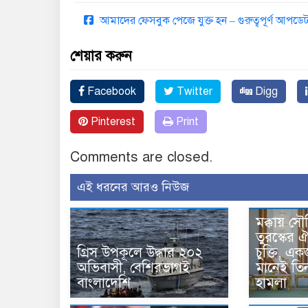
আমাদের ফেসবুক পেজে যুক্ত হন – গুরুত্বপূর্ণ আপ
শেয়ার করুন
Facebook
Twitter
Digg
Pinterest
Print
Comments are closed.
এই ধরনের আরও নিউজ
মক্কায় সৌ
তুরস্কের ঐ
গ্রিস উপকূলে উদ্ধার ২০২
চুক্তি, 
অভিবাসী, বেশিরভাগই
মানেই তি
বাংলাদেশি
হামলা