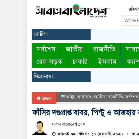
রবিবা
নোটিশ:
সর্বশেষ
জাতীয়
রাজনীতি
সারা
রেল-সড়ক
চাকরি
ইসলাম
ক্যাম
শিরোনামঃ
আইন-আদালত
,
জাতীয়
,
রাজনীতি
,
সর্বশেষ
প্রচ্ছদ
ফাঁসির দণ্ডপ্রাপ্ত বাবর, পিন্টু ও আজ
সাবাস বাংলাদেশ ডেস্ক
আপডেট সময় শনিবার, ১৪ ফেব্রুয়ারী, ২০২৬
২