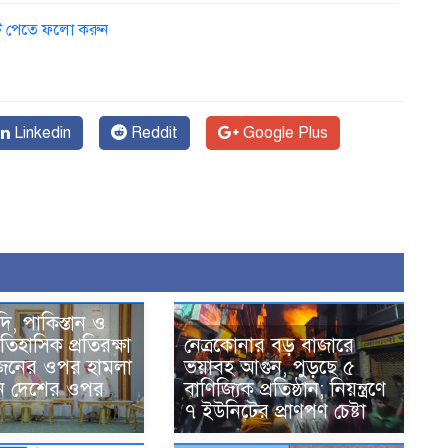
ডেট পেতে ফলো করুন
Linkedin
Reddit
Google Plus
দি, পাকিস্তান ও
তিহাসিক প্রতিরক্ষা
নেত্রকোনার বড় বাজারে
একজনের ওপর হামলা
ভয়াবহ আগুন, পুড়ছে ৫
ন দেশের ওপর
বাণিজ্যিক প্রতিষ্ঠান; নিয়ন্ত্রণে
৭ ইউনিটের প্রাণপণ চেষ্টা