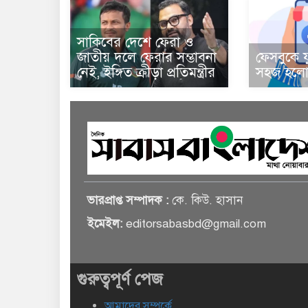
সাকিবের দেশে ফেরা ও
জাতীয় দলে ফেরার সম্ভাবনা
ফেসবুকে য
নেই, ইঙ্গিত ক্রীড়া প্রতিমন্ত্রীর
সহজ হলো 
ভারপ্রাপ্ত সম্পাদক :
কে. কিউ. হাসান
ইমেইল:
editorsabasbd@gmail.com
গুরুত্বপূর্ণ পেজ
আমাদের সম্পর্কে