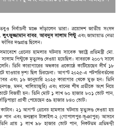
ড। তবুও নির্বাচনী মঞ্চে দাঁড়ালেন তারা। ত্রয়োদশ জাতীয় সংসদ
 লুৎফুজ্জামান বাবর
,
আবদুস সালাম পিন্টু
এবং জামায়াত নেতা
াঁসির দণ্ডপ্রাপ্ত ছিলেন।
 গ্রেনেড হামলার ঘটনায় সাবেক স্বরাষ্ট্র প্রতিমন্ত্রী মো.
স সালাম পিন্টুকে মৃত্যুদণ্ড দেওয়া হয়েছিল। বাবরকে ২০০৭ সালে
ি। তিনি কারাগারের অন্ধকার প্রকোষ্ঠে কাটিয়েছেন দীর্ঘ ১৮
েঁটে যাওয়ার দৃশ্য ছিল চিরচেনা। আগস্ট ২০২৫-এ পটপরিবর্তনের
াবর এবং ১৬ জানুয়ারি ২০২৫ কারাগার থেকে মুক্ত হন। তিনি
হনগঞ্জ, মদন, খালিয়াজুরি) এবং ধানের শীষ প্রতীকে অংশ নিয়ে
৬১ ভোটে বিজয়ী হন। তিনি মোট ১ লাখ ৬০ হাজার ৮০১ ভোট পান,
াঁড়িপাল্লা প্রার্থী পেয়েছেন ৩৯ হাজার ৮৪০ ভোট।
াটান। ২১ আগস্ট গ্রেনেড হামলার ঘটনায় মৃত্যুদণ্ড দেওয়া হয়
স
ি পান এবং জন্মস্থান টাঙ্গাইল-২ (গোপালপুর-ভূঞাপুর) আসনে
তিনি প্রায় ১ লাখ ৯৮ হাজার ভোট পান, নিকটতম প্রতিদ্বন্দ্বী