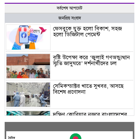
সর্বশেষ আপডেট
জনপ্রিয় সংবাদ
ফেসবুকে যুক্ত হলো বিকাশ, সহজ
হলো ডিজিটাল পেমেন্ট
বৃষ্টি উপেক্ষা করে ‘জুলাই গণঅভ্যুত্থান
স্মৃতি জাদুঘরে’ দর্শনার্থীদের ঢল
সেমিকন্ডাক্টর খাতে সুখবর, আসছে
বিশেষ প্রণোদনা
দক্ষিণ কোরিয়ার নজরে বাংলাদেশের
পোশাক শিল্প, বড় বিনিয়োগ সম্ভাবনা