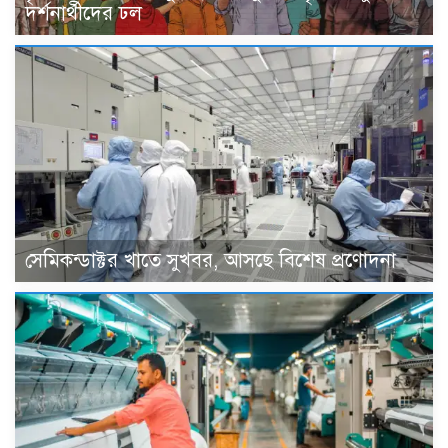
দর্শনার্থীদের ঢল
সেমিকন্ডাক্টর খাতে সুখবর, আসছে বিশেষ প্রণোদনা