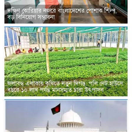
দক্ষিণ কোরিয়ার নজরে বাংলাদেশের পোশাক শিল্প,
বড় বিনিয়োগ সম্ভাবনা
জলাবদ্ধ এলাকায় কৃষিতে নতুন দিগন্ত: পলি নেট হাউসে
বছরে ১০ লাখ পর্যন্ত মানসম্মত চারা উৎপাদন