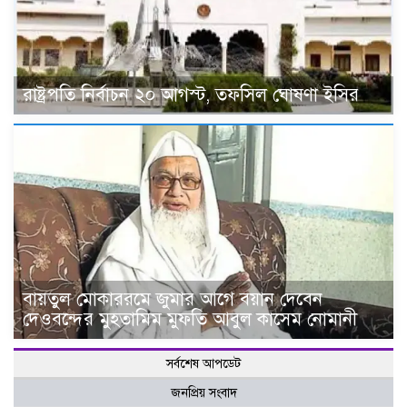
রাষ্ট্রপতি নির্বাচন ২০ আগস্ট, তফসিল ঘোষণা ইসির
বায়তুল মোকাররমে জুমার আগে বয়ান দেবেন
দেওবন্দের মুহতামিম মুফতি আবুল কাসেম নোমানী
সর্বশেষ আপডেট
জনপ্রিয় সংবাদ