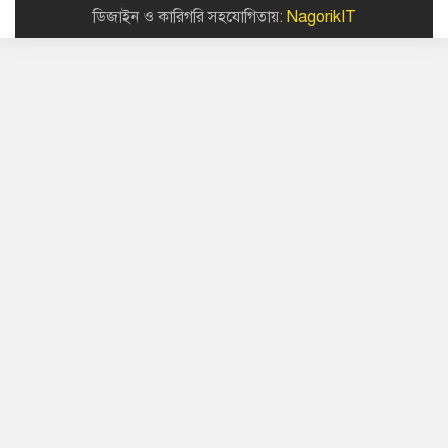
ডিজাইন ও কারিগরি সহযোগিতায়:
NagorikIT