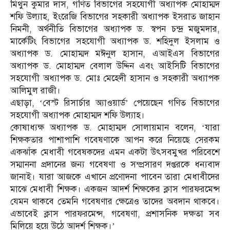
মিথুন কুমার দাস, গণিত বিভাগের সহযোগী অধ্যাপক মোহাম্মদ
শফি উল্যাহ, ইংরেজি বিভাগের সহকারী অধ্যাপক ইসরাত জাহান
নিমনী, অর্থনীতি বিভাগের অধ্যাপক ড. স্বপন চন্দ্র মজুমদার,
মার্কেটিং বিভাগের সহযোগী অধ্যাপক ড. শহিদুল ইসলাম ও
অধ্যাপক ড. মোহাম্মদ মঈনুল হাসান, এআইএস বিভাগের
অধ্যাপক ড. মোহাম্মদ বেলাল উদ্দিন এবং আইসিটি বিভাগের
সহযোগী অধ্যাপক ড. মোঃ মেহেদী হাসান ও সহকারী অধ্যাপক
আলিমুল রাজী।
এছাড়া, ‘বেস্ট রিসার্চার অ্যাওয়ার্ড’ পেয়েছেন গণিত বিভাগের
সহযোগী অধ্যাপক মোহাম্মদ শফি উল্যাহ।
কোষাধ্যক্ষ অধ্যাপক ড. মোহাম্মদ সোলায়মান বলেন, ‘যারা
শিক্ষকতার পাশাপাশি গবেষণাকে আপন করে নিয়েছে সেরকম
একঝাঁক মেধাবী গবেষকদের এমন একটা উৎসবমুখর পরিবেশে
সম্মাননা প্রদানের জন্য গবেষণা ও সম্প্রসারণ দপ্তরকে ধন্যবাদ
জানাই। যারা আজকে এখানে প্রণোদনা পাবেন তারা মেধাবীদের
মাঝে মেধাবী শিক্ষক। একজন আদর্শ শিক্ষকের ক্লাস পারফরমেন্স
যেমন থাকবে তেমনি গবেষণার ক্ষেত্রেও তাদের অবদান থাকবে।
এভাবেই ক্লাস পারফরমেন্স, গবেষণা, প্রশাসনিক দক্ষতা সব
মিলিয়ে হয়ে উঠে আদর্শ শিক্ষক।’