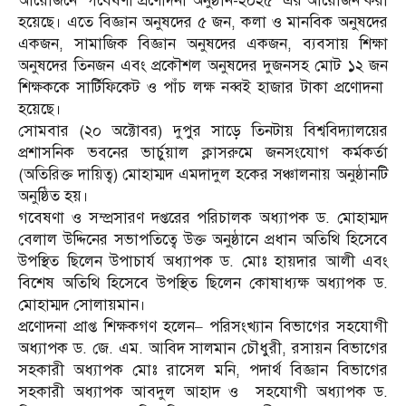
আয়োজনে ‘গবেষণা প্রণোদনা অনুষ্ঠান-২০২৫’ এর আয়োজন করা
হয়েছে। এতে বিজ্ঞান অনুষদের ৫ জন, কলা ও মানবিক অনুষদের
একজন, সামাজিক বিজ্ঞান অনুষদের একজন, ব্যবসায় শিক্ষা
অনুষদের তিনজন এবং প্রকৌশল অনুষদের দুজনসহ মোট ১২ জন
শিক্ষককে সার্টিফিকেট ও পাঁচ লক্ষ নব্বই হাজার টাকা প্রণোদনা
হয়েছে।
সোমবার (২০ অক্টোবর) দুপুর সাড়ে তিনটায় বিশ্ববিদ্যালয়ের
প্রশাসনিক ভবনের ভার্চুয়াল ক্লাসরুমে জনসংযোগ কর্মকর্তা
(অতিরিক্ত দায়িত্ব) মোহাম্মদ এমদাদুল হকের সঞ্চালনায় অনুষ্ঠানটি
অনুষ্ঠিত হয়।
গবেষণা ও সম্প্রসারণ দপ্তরের পরিচালক অধ্যাপক ড. মোহাম্মদ
বেলাল উদ্দিনের সভাপতিত্বে উক্ত অনুষ্ঠানে প্রধান অতিথি হিসেবে
উপস্থিত ছিলেন উপাচার্য অধ্যাপক ড. মোঃ হায়দার আলী এবং
বিশেষ অতিথি হিসেবে উপস্থিত ছিলেন কোষাধ্যক্ষ অধ্যাপক ড.
মোহাম্মদ সোলায়মান।
প্রণোদনা প্রাপ্ত শিক্ষকগণ হলেন– পরিসংখ্যান বিভাগের সহযোগী
অধ্যাপক ড. জে. এম. আবিদ সালমান চৌধুরী, রসায়ন বিভাগের
সহকারী অধ্যাপক মোঃ রাসেল মনি, পদার্থ বিজ্ঞান বিভাগের
সহকারী অধ্যাপক আবদুল আহাদ ও সহযোগী অধ্যাপক ড.