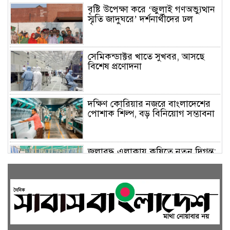
বৃষ্টি উপেক্ষা করে ‘জুলাই গণঅভ্যুত্থান
স্মৃতি জাদুঘরে’ দর্শনার্থীদের ঢল
সেমিকন্ডাক্টর খাতে সুখবর, আসছে
বিশেষ প্রণোদনা
দক্ষিণ কোরিয়ার নজরে বাংলাদেশের
পোশাক শিল্প, বড় বিনিয়োগ সম্ভাবনা
জলাবদ্ধ এলাকায় কৃষিতে নতুন দিগন্ত:
পলি নেট হাউসে বছরে ১০ লাখ পর্যন্ত
মানসম্মত চারা উৎপাদন
রাষ্ট্রপতি নির্বাচন ২০ আগস্ট, তফসিল
ঘোষণা ইসির