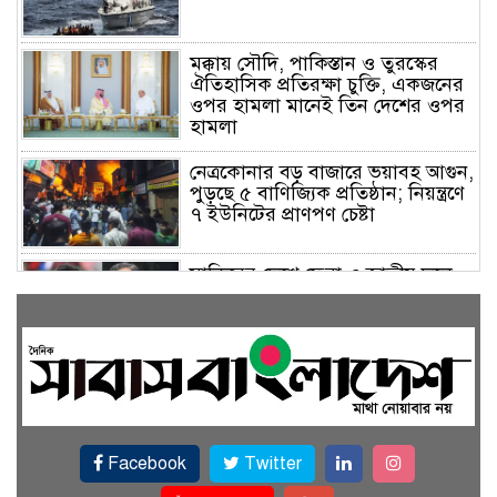
মক্কায় সৌদি, পাকিস্তান ও তুরস্কের
ঐতিহাসিক প্রতিরক্ষা চুক্তি, একজনের
ওপর হামলা মানেই তিন দেশের ওপর
হামলা
নেত্রকোনার বড় বাজারে ভয়াবহ আগুন,
পুড়ছে ৫ বাণিজ্যিক প্রতিষ্ঠান; নিয়ন্ত্রণে
৭ ইউনিটের প্রাণপণ চেষ্টা
সাকিবের দেশে ফেরা ও জাতীয় দলে
ফেরার সম্ভাবনা নেই, ইঙ্গিত ক্রীড়া
প্রতিমন্ত্রীর
ফেসবুকে যুক্ত হলো বিকাশ, সহজ
হলো ডিজিটাল পেমেন্ট
Facebook
Twitter
বৃষ্টি উপেক্ষা করে ‘জুলাই গণঅভ্যুত্থান