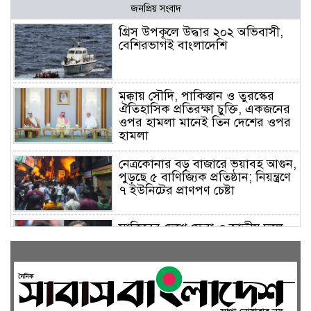
জনপ্রিয় সংবাদ
গ্রিস উপকূলে উদ্ধার ২০২ অভিবাসী,
বেশিরভাগই বাংলাদেশি
মক্কায় সৌদি, পাকিস্তান ও তুরস্কের
ঐতিহাসিক প্রতিরক্ষা চুক্তি, একজনের
ওপর হামলা মানেই তিন দেশের ওপর
হামলা
নেত্রকোনার বড় বাজারে ভয়াবহ আগুন,
পুড়ছে ৫ বাণিজ্যিক প্রতিষ্ঠান; নিয়ন্ত্রণে
৭ ইউনিটের প্রাণপণ চেষ্টা
সাকিবের দেশে ফেরা ও জাতীয় দলে
ফেরার সম্ভাবনা নেই, ইঙ্গিত ক্রীড়া
প্রতিমন্ত্রীর
ফেসবুকে যুক্ত হলো বিকাশ, সহজ
হলো ডিজিটাল পেমেন্ট