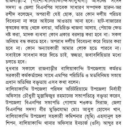
রাজবাড়ী-২ (পাংশা-বালিয়াকান্দি-কালুখালী) আসনের সংসদ
সদস্য ও জেলা বিএনপির সাবেক সাধারণ সম্পাদক হারুন-অর
রশীদ বলেছেন, অপরাধী যেই হোক, তার কোন দলীয় পরিচয়
বিবেচনা না করে আইনের আওতায় আনা হবে। হাট-বাজারের
কৃষকের কাছ থেকে ধলতা, অতিরিক্ত খাজনা আদায়, পেঁয়াজ ক্ষেত
নষ্ট করা, মাদক ব্যবসা কোন প্রকার বরদাস্ত করা হবে না। সকল
অনিয়ম বন্ধ করতে হবে। অপরাধ দলীয় বিবেচনা করে বিচার করা
হবে না। কোন অন্যায়কারী আমার লোক হতে পারবে না।
সবাইকে সাবধান করে দিতে চাই, স্বচ্ছতা, জবাবদিহিতার মধ্যে
চলতে হবে।
বুধবার সকালে রাজবাড়ীর বালিয়াকান্দি উপজেলায় কর্মরত
সরকারী কর্মকর্তাদের সাথে এমপির পরিচিতি ও মতবিনিময় সভায়
প্রধান অতিথির বক্তৃতায় এসব কথা বলেন।
বালিয়াকান্দি উপজেলা পরিষদ অডিটরিয়ামে উপজেলা নির্বাহী
অফিসার চৌধুরী মুস্তাফিজুর রহমানের সভাপতিত্বে বক্তৃতা করেন,
উপজেলা বিএনপির সভাপতি গোলাম শওকত সিরাজ, জেলা
বিএনপির সদস্য বীর মুক্তিযোদ্ধা মোঃ আবুল হোসেন খান,
বালিয়াকান্দি উপজেলা সহকারী কমিশনার (ভূমি) এহসানুল হক
শিপন, বালিয়াকান্দি থানার অফিসার ইনচার্জ (ওসি) আব্দুর রব