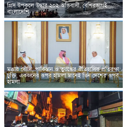
গ্রিস উপকূলে উদ্ধার ২০২ অভিবাসী, বেশিরভাগই
বাংলাদেশি
মক্কায় সৌদি, পাকিস্তান ও তুরস্কের ঐতিহাসিক প্রতিরক্ষা
চুক্তি, একজনের ওপর হামলা মানেই তিন দেশের ওপর
হামলা