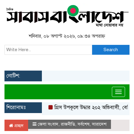
শনিবার, ০৮ অগাস্ট ২০২৬, ০৯:৩৪ অপরাহ্ন
Search
নোটিশ:
Toggl
শিরোনামঃ
গ্রিস উপকূলে উদ্ধার ২০২ অভিবাসী, বেশিরভাগই 
জেলা সংবাদ
,
রাজনীতি
,
সর্বশেষ
,
সারাদেশ
প্রচ্ছদ