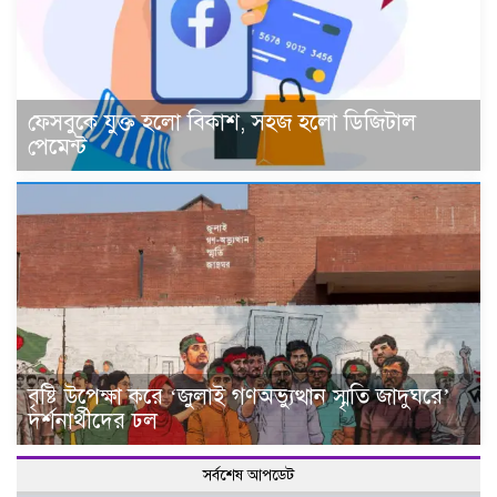
ফেসবুকে যুক্ত হলো বিকাশ, সহজ হলো ডিজিটাল
পেমেন্ট
বৃষ্টি উপেক্ষা করে ‘জুলাই গণঅভ্যুত্থান স্মৃতি জাদুঘরে’
দর্শনার্থীদের ঢল
সর্বশেষ আপডেট