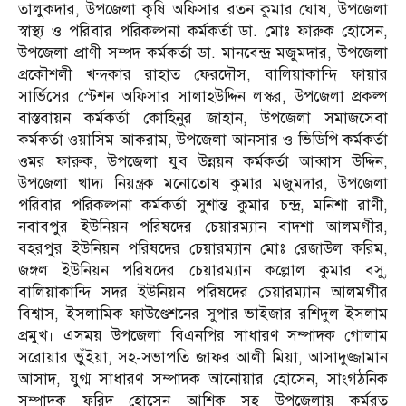
তালুকদার, উপজেলা কৃষি অফিসার রতন কুমার ঘোষ, উপজেলা
স্বাস্থ্য ও পরিবার পরিকল্পনা কর্মকর্তা ডা. মোঃ ফারুক হোসেন,
উপজেলা প্রাণী সম্পদ কর্মকর্তা ডা. মানবেন্দ্র মজুমদার, উপজেলা
প্রকৌশলী খন্দকার রাহাত ফেরদৌস, বালিয়াকান্দি ফায়ার
সার্ভিসের স্টেশন অফিসার সালাহউদ্দিন লস্কর, উপজেলা প্রকল্প
বাস্তবায়ন কর্মকর্তা কোহিনুর জাহান, উপজেলা সমাজসেবা
কর্মকর্তা ওয়াসিম আকরাম, উপজেলা আনসার ও ভিডিপি কর্মকর্তা
ওমর ফারুক, উপজেলা যুব উন্নয়ন কর্মকর্তা আব্বাস উদ্দিন,
উপজেলা খাদ্য নিয়ন্ত্রক মনোতোষ কুমার মজুমদার, উপজেলা
পরিবার পরিকল্পনা কর্মকর্তা সুশান্ত কুমার চন্দ্র, মনিশা রাণী,
নবাবপুর ইউনিয়ন পরিষদের চেয়ারম্যান বাদশা আলমগীর,
বহরপুর ইউনিয়ন পরিষদের চেয়ারম্যান মোঃ রেজাউল করিম,
জঙ্গল ইউনিয়ন পরিষদের চেয়ারম্যান কল্লোল কুমার বসু,
বালিয়াকান্দি সদর ইউনিয়ন পরিষদের চেয়ারম্যান আলমগীর
বিশ্বাস, ইসলামিক ফাউণ্ডেশনের সুপার ভাইজার রশিদুল ইসলাম
প্রমুখ। এসময় উপজেলা বিএনপির সাধারণ সম্পাদক গোলাম
সরোয়ার ভুঁইয়া, সহ-সভাপতি জাফর আলী মিয়া, আসাদুজ্জামান
আসাদ, যুগ্ম সাধারণ সম্পাদক আনোয়ার হোসেন, সাংগঠনিক
সম্পাদক ফরিদ হোসেন আশিক সহ উপজেলায় কর্মরত