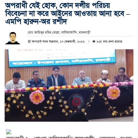
অপরাধী যেই হোক, কোন দলীয় পরিচয়
বিবেচনা না করে আইনের আওতায় আনা হবে –
এমপি হারুন-অর রশীদ
মোঃ জাহিদুর রহিম মোল্লা, বালিয়াকান্দি, রাজবাড়ী
আপডেট সময় শুক্রবার, ২৭ ফেব্রুয়ারী, ২০২৬
২২৫ বার দেখা হয়েছে