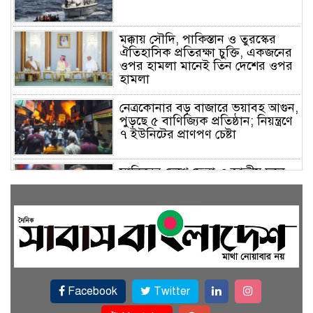
মক্কায় সৌদি, পাকিস্তান ও তুরস্কের
ঐতিহাসিক প্রতিরক্ষা চুক্তি, একজনের
ওপর হামলা মানেই তিন দেশের ওপর
হামলা
নেত্রকোনার বড় বাজারে ভয়াবহ আগুন,
পুড়ছে ৫ বাণিজ্যিক প্রতিষ্ঠান; নিয়ন্ত্রণে
৭ ইউনিটের প্রাণপণ চেষ্টা
সাকিবের দেশে ফেরা ও জাতীয় দলে
ফেরার সম্ভাবনা নেই, ইঙ্গিত ক্রীড়া
প্রতিমন্ত্রীর
ফেসবুকে যুক্ত হলো বিকাশ, সহজ
হলো ডিজিটাল পেমেন্ট
Facebook
Twitter
বৃষ্টি উপেক্ষা করে ‘জুলাই গণঅভ্যুত্থান