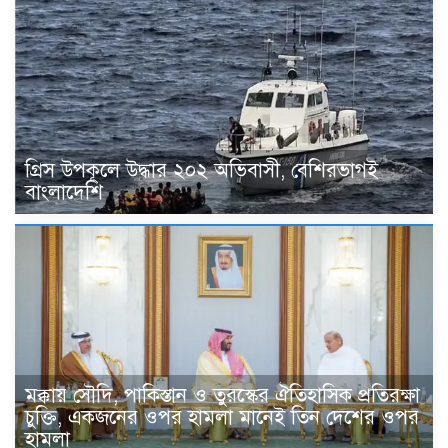
গ্রিস উপকূলে উদ্ধার ২০২ অভিবাসী, বেশিরভাগই
বাংলাদেশি
মক্কায় সৌদি, পাকিস্তান ও তুরস্কের ঐতিহাসিক প্রতিরক্ষা
চুক্তি, একজনের ওপর হামলা মানেই তিন দেশের ওপর
হামলা