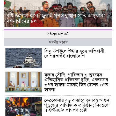
বৃষ্টি উপেক্ষা করে ‘জুলাই গণঅভ্যুত্থান স্মৃতি জাদুঘরে’
দর্শনার্থীদের ঢল
সর্বশেষ আপডেট
জনপ্রিয় সংবাদ
গ্রিস উপকূলে উদ্ধার ২০২ অভিবাসী,
বেশিরভাগই বাংলাদেশি
মক্কায় সৌদি, পাকিস্তান ও তুরস্কের
ঐতিহাসিক প্রতিরক্ষা চুক্তি, একজনের
ওপর হামলা মানেই তিন দেশের ওপর
হামলা
নেত্রকোনার বড় বাজারে ভয়াবহ আগুন,
পুড়ছে ৫ বাণিজ্যিক প্রতিষ্ঠান; নিয়ন্ত্রণে
৭ ইউনিটের প্রাণপণ চেষ্টা