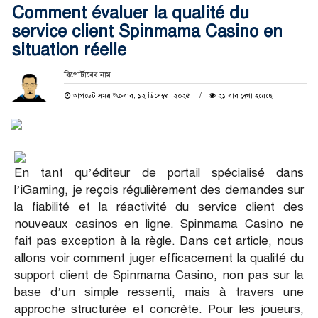
Comment évaluer la qualité du
service client Spinmama Casino en
situation réelle
রিপোর্টারের নাম
আপডেট সময় শুক্রবার, ১২ ডিসেম্বর, ২০২৫
২১ বার দেখা হয়েছে
En tant qu’éditeur de portail spécialisé dans
l’iGaming, je reçois régulièrement des demandes sur
la fiabilité et la réactivité du service client des
nouveaux casinos en ligne. Spinmama Casino ne
fait pas exception à la règle. Dans cet article, nous
allons voir comment juger efficacement la qualité du
support client de Spinmama Casino, non pas sur la
base d’un simple ressenti, mais à travers une
approche structurée et concrète. Pour les joueurs,