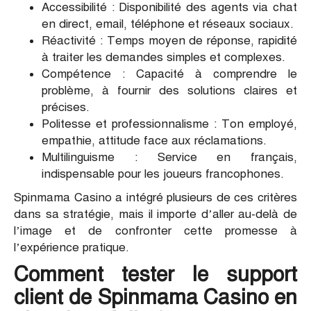
Accessibilité : Disponibilité des agents via chat
en direct, email, téléphone et réseaux sociaux.
Réactivité : Temps moyen de réponse, rapidité
à traiter les demandes simples et complexes.
Compétence : Capacité à comprendre le
problème, à fournir des solutions claires et
précises.
Politesse et professionnalisme : Ton employé,
empathie, attitude face aux réclamations.
Multilinguisme : Service en français,
indispensable pour les joueurs francophones.
Spinmama Casino a intégré plusieurs de ces critères
dans sa stratégie, mais il importe d’aller au-delà de
l’image et de confronter cette promesse à
l’expérience pratique.
Comment tester le support
client de Spinmama Casino en