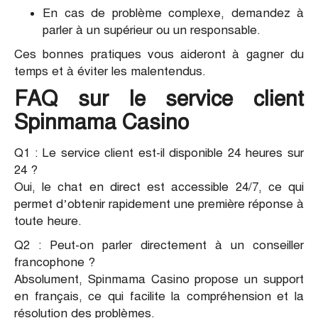
En cas de problème complexe, demandez à
parler à un supérieur ou un responsable.
Ces bonnes pratiques vous aideront à gagner du
temps et à éviter les malentendus.
FAQ sur le service client
Spinmama Casino
Q1 : Le service client est-il disponible 24 heures sur
24 ?
Oui, le chat en direct est accessible 24/7, ce qui
permet d’obtenir rapidement une première réponse à
toute heure.
Q2 : Peut-on parler directement à un conseiller
francophone ?
Absolument, Spinmama Casino propose un support
en français, ce qui facilite la compréhension et la
résolution des problèmes.