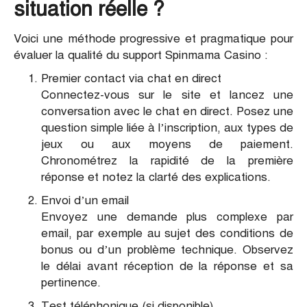
situation réelle ?
Voici une méthode progressive et pragmatique pour
évaluer la qualité du support Spinmama Casino :
Premier contact via chat en direct
Connectez-vous sur le site et lancez une
conversation avec le chat en direct. Posez une
question simple liée à l’inscription, aux types de
jeux ou aux moyens de paiement.
Chronométrez la rapidité de la première
réponse et notez la clarté des explications.
Envoi d’un email
Envoyez une demande plus complexe par
email, par exemple au sujet des conditions de
bonus ou d’un problème technique. Observez
le délai avant réception de la réponse et sa
pertinence.
Test téléphonique (si disponible)