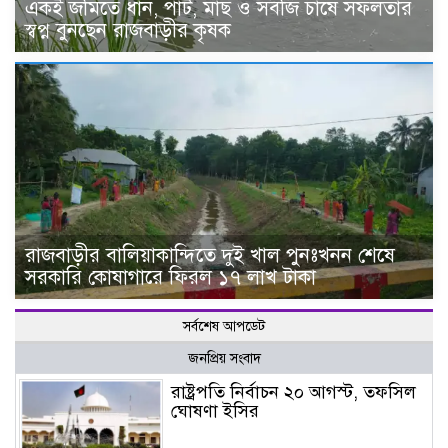
একই জমিতে ধান, পাট, মাছ ও সবজি চাষে সফলতার
স্বপ্ন বুনছেন রাজবাড়ীর কৃষক
রাজবাড়ীর বালিয়াকান্দিতে দুই খাল পুনঃখনন শেষে
সরকারি কোষাগারে ফিরল ১৭ লাখ টাকা
সর্বশেষ আপডেট
জনপ্রিয় সংবাদ
রাষ্ট্রপতি নির্বাচন ২০ আগস্ট, তফসিল
ঘোষণা ইসির