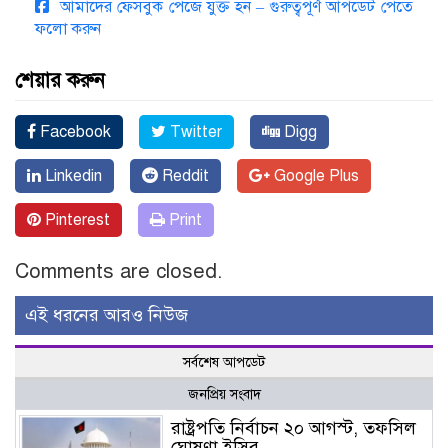
আমাদের ফেসবুক পেজে যুক্ত হন – গুরুত্বপূর্ণ আপডেট পেতে
ফলো করুন
শেয়ার করুন
Facebook
Twitter
Digg
Linkedin
Reddit
Google Plus
Pinterest
Print
Comments are closed.
এই ধরনের আরও নিউজ
সর্বশেষ আপডেট
জনপ্রিয় সংবাদ
রাষ্ট্রপতি নির্বাচন ২০ আগস্ট, তফসিল
ঘোষণা ইসির