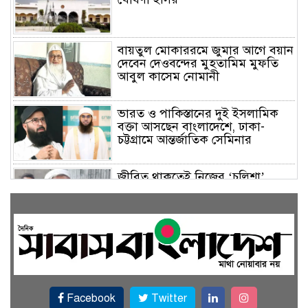
বায়তুল মোকাররমে জুমার আগে বয়ান
দেবেন দেওবন্দের মুহতামিম মুফতি
আবুল কাসেম নোমানী
ভারত ও পাকিস্তানের দুই ইসলামিক
বক্তা আসছেন বাংলাদেশে, ঢাকা-
চট্টগ্রামে আন্তর্জাতিক সেমিনার
জীবিত থাকতেই নিজের ‘চল্লিশা’
করলেন বৃদ্ধ, খেলেন ২ হাজার মানুষ
বালিয়াকান্দিতে উপজেলা প্রশাসনের
আয়োজনে জুলাই গণঅভ্যুত্থান দিবস
পালিত
Facebook
Twitter
একই জমিতে ধান, পাট, মাছ ও সবজি