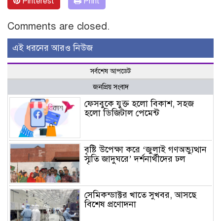
Pinterest
Print
Comments are closed.
এই ধরনের আরও নিউজ
সর্বশেষ আপডেট
জনপ্রিয় সংবাদ
ফেসবুকে যুক্ত হলো বিকাশ, সহজ
হলো ডিজিটাল পেমেন্ট
বৃষ্টি উপেক্ষা করে ‘জুলাই গণঅভ্যুত্থান
স্মৃতি জাদুঘরে’ দর্শনার্থীদের ঢল
সেমিকন্ডাক্টর খাতে সুখবর, আসছে
বিশেষ প্রণোদনা