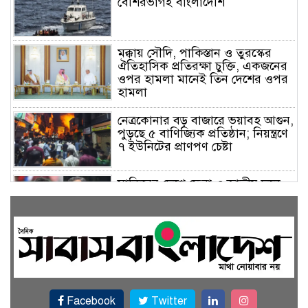
বেশিরভাগই বাংলাদেশি
মক্কায় সৌদি, পাকিস্তান ও তুরস্কের
ঐতিহাসিক প্রতিরক্ষা চুক্তি, একজনের
ওপর হামলা মানেই তিন দেশের ওপর
হামলা
নেত্রকোনার বড় বাজারে ভয়াবহ আগুন,
পুড়ছে ৫ বাণিজ্যিক প্রতিষ্ঠান; নিয়ন্ত্রণে
৭ ইউনিটের প্রাণপণ চেষ্টা
সাকিবের দেশে ফেরা ও জাতীয় দলে
ফেরার সম্ভাবনা নেই, ইঙ্গিত ক্রীড়া
প্রতিমন্ত্রীর
ফেসবুকে যুক্ত হলো বিকাশ, সহজ
হলো ডিজিটাল পেমেন্ট
Facebook
Twitter