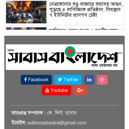
নেত্রকোনার বড় বাজারে ভয়াবহ আগুন,
পুড়ছে ৫ বাণিজ্যিক প্রতিষ্ঠান; নিয়ন্ত্রণে
৭ ইউনিটের প্রাণপণ চেষ্টা
সাকিবের দেশে ফেরা ও জাতীয় দলে
ফেরার সম্ভাবনা নেই, ইঙ্গিত ক্রীড়া
প্রতিমন্ত্রীর
ফেসবুকে যুক্ত হলো বিকাশ, সহজ
হলো ডিজিটাল পেমেন্ট
Facebook
Twitter
বৃষ্টি উপেক্ষা করে ‘জুলাই গণঅভ্যুত্থান
স্মৃতি জাদুঘরে’ দর্শনার্থীদের ঢল
Youtube
সেমিকন্ডাক্টর খাতে সুখবর, আসছে
ভারপ্রাপ্ত সম্পাদক :
কে. কিউ. হাসান
বিশেষ প্রণোদনা
ইমেইল:
editorsabasbd@gmail.com