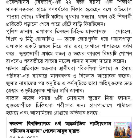
প্রফেশনালস (বিইউপি)-এর ২২ বছর বয়সী এক শিক্ষার্থী
মাদকাসক্তদের হাতে গণধর্ষণের শিকার হয়েছেন বলে অভিযোগ
পাওয়া গেছে। ঘটনাটি ঘটেছে বুধবার সন্ধ্যায়, যখন ওই শিক্ষার্থী
প্রাইভেট পড়ানো শেষে পায়ে হেঁটে বাড়ি ফিরছিলেন।
পুলিশ জানায়, এলাকার তিনজন চিহ্নিত মাদকাসক্ত — সোহেল,
বিপ্লব ও মিঠু রোজারিও — তাকে জোরপূর্বক ধরে গয়ালপাড়া
এলাকার একটি জঙ্গলে নিয়ে যায় এবং সেখানে পালাক্রমে ধর্ষণ
করে। ভুক্তভোগী প্রথমে লজ্জা ও ভয়ের কারণে বিষয়টি গোপন
রাখলেও পরবর্তীতে সাভার মডেল থানায় মামলা দায়ের করেন।
ঘটনার প্রতিবাদে শুক্রবার স্থানীয়রা ‘বিরুলিয়া উলামা ও ইমাম
পরিষদ’-এর ব্যানারে মানববন্ধন ও বিক্ষোভ আয়োজন করেন।
জুমার নামাজের পর অনুষ্ঠিত এ কর্মসূচিতে তারা অভিযুক্তদের দ্রুত
গ্রেপ্তার ও দৃষ্টান্তমূলক শাস্তির দাবি জানান।
সাভার মডেল থানার ওসি মোহাম্মদ জুয়েল মিয়া জানান,
ভুক্তভোগীকে চিকিৎসা পরীক্ষার জন্য হাসপাতালে পাঠানো
হয়েছে এবং আসামিদের গ্রেপ্তারে অভিযান চলছে।
নজরুল বিশ্ববিদ্যালয়ে ৪র্থ আন্তর্জাতিক নাট্যোৎসবে
‘নাট্যজন সম্মাননা’ পেলেন আবুল হায়াত