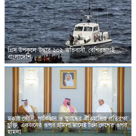
গ্রিস উপকূলে উদ্ধার ২০২ অভিবাসী, বেশিরভাগই
বাংলাদেশি
মক্কায় সৌদি, পাকিস্তান ও তুরস্কের ঐতিহাসিক প্রতিরক্ষা
চুক্তি, একজনের ওপর হামলা মানেই তিন দেশের ওপর
হামলা