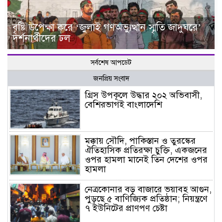
বৃষ্টি উপেক্ষা করে ‘জুলাই গণঅভ্যুত্থান স্মৃতি জাদুঘরে’
দর্শনার্থীদের ঢল
সর্বশেষ আপডেট
জনপ্রিয় সংবাদ
গ্রিস উপকূলে উদ্ধার ২০২ অভিবাসী,
বেশিরভাগই বাংলাদেশি
মক্কায় সৌদি, পাকিস্তান ও তুরস্কের
ঐতিহাসিক প্রতিরক্ষা চুক্তি, একজনের
ওপর হামলা মানেই তিন দেশের ওপর
হামলা
নেত্রকোনার বড় বাজারে ভয়াবহ আগুন,
পুড়ছে ৫ বাণিজ্যিক প্রতিষ্ঠান; নিয়ন্ত্রণে
৭ ইউনিটের প্রাণপণ চেষ্টা