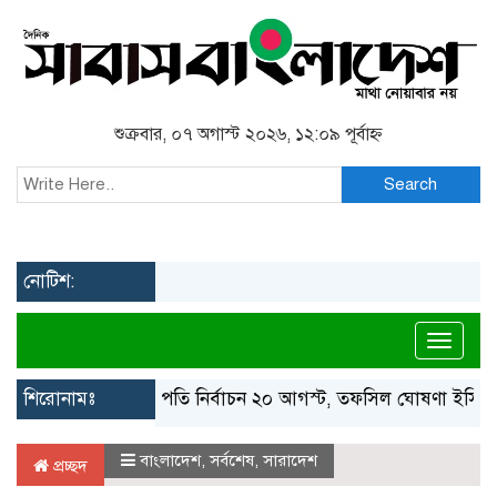
শুক্রবার, ০৭ অগাস্ট ২০২৬, ১২:০৯ পূর্বাহ্ন
Search
নোটিশ:
Toggl
শিরোনামঃ
রাষ্ট্রপতি নির্বাচন ২০ আগস্ট, তফসিল ঘোষণা ইসির
বা
বাংলাদেশ
,
সর্বশেষ
,
সারাদেশ
প্রচ্ছদ