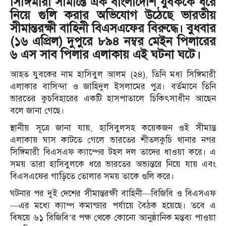
সিঙ্গিমারী সীমান্তে এক বাংলাদেশি যুবককে ধরে
নিয়ে গুলি করার অভিযোগ উঠেছে ভারতীয়
সীমান্তরক্ষী বাহিনী বিএসএফের বিরুদ্ধে। বুধবার
(১৬ এপ্রিল) দুপুরে ৮৯৪ নম্বর মেইন পিলারের
৬ এস সাব পিলার এলাকায় এই ঘটনা ঘটে।
আহত যুবকের নাম হাসিবুল আলম (২৪), তিনি মধ্য সিঙ্গিমারী
এলাকার বাসিন্দা ও জাহিদুল ইসলামের পুত্র। বর্তমানে তিনি
ভারতের কুচবিহারের একটি হাসপাতালে চিকিৎসাধীন আছেন
বলে জানা গেছে।
স্থানীয় সূত্রে জানা যায়, হাসিবুলসহ কয়েকজন ওই সীমান্ত
এলাকায় ঘাস কাটতে গেলে ভারতের শীতলকুচি থানার নগর
সিঙ্গিমারী বিএসএফ ক্যাম্পের টহল দল তাদের ধাওয়া করে। এ
সময় তারা হাসিবুলকে ধরে ভারতের অভ্যন্তরে নিয়ে যায় এবং
বিএসএফের গাড়িতে তোলার সময় তাকে গুলি করে।
ঘটনার পর দুই দেশের সীমান্তরক্ষী বাহিনী—বিজিবি ও বিএসএফ
—এর মধ্যে ক্যাম্প কমান্ডার পর্যায়ে বৈঠক হয়েছে। তবে এ
বিষয়ে ৬১ বিজিবি’র পক্ষ থেকে কোনো আনুষ্ঠানিক মন্তব্য পাওয়া