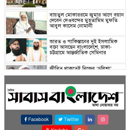
বায়তুল মোকাররমে জুমার আগে বয়ান
দেবেন দেওবন্দের মুহতামিম মুফতি
আবুল কাসেম নোমানী
ভারত ও পাকিস্তানের দুই ইসলামিক
বক্তা আসছেন বাংলাদেশে, ঢাকা-
চট্টগ্রামে আন্তর্জাতিক সেমিনার
জীবিত থাকতেই নিজের ‘চল্লিশা’
করলেন বৃদ্ধ, খেলেন ২ হাজার মানুষ
বালিয়াকান্দিতে উপজেলা প্রশাসনের
আয়োজনে জুলাই গণঅভ্যুত্থান দিবস
পালিত
Facebook
Twitter
একই জমিতে ধান, পাট, মাছ ও সবজি
চাষে সফলতার স্বপ্ন বুনছেন রাজবাড়ীর