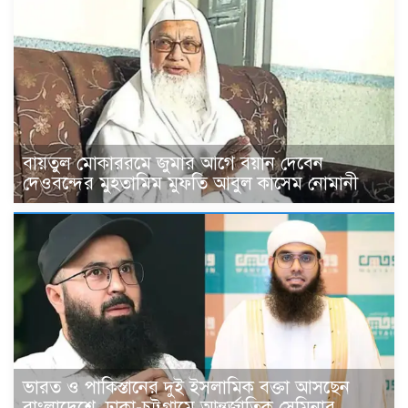
বায়তুল মোকাররমে জুমার আগে বয়ান দেবেন
দেওবন্দের মুহতামিম মুফতি আবুল কাসেম নোমানী
ভারত ও পাকিস্তানের দুই ইসলামিক বক্তা আসছেন
বাংলাদেশে, ঢাকা-চট্টগ্রামে আন্তর্জাতিক সেমিনার