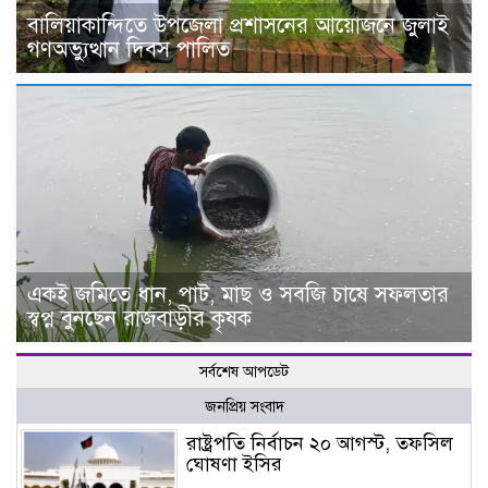
বালিয়াকান্দিতে উপজেলা প্রশাসনের আয়োজনে জুলাই
গণঅভ্যুত্থান দিবস পালিত
একই জমিতে ধান, পাট, মাছ ও সবজি চাষে সফলতার
স্বপ্ন বুনছেন রাজবাড়ীর কৃষক
সর্বশেষ আপডেট
জনপ্রিয় সংবাদ
রাষ্ট্রপতি নির্বাচন ২০ আগস্ট, তফসিল
ঘোষণা ইসির