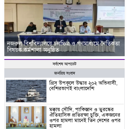
নজরুল বিশ্ববিদ্যালয়ে চলচ্চিত্র ও গণমাধ্যমে নৈতিকতা
বিষয়ক কর্মশালা অনুষ্ঠিত
সর্বশেষ আপডেট
জনপ্রিয় সংবাদ
গ্রিস উপকূলে উদ্ধার ২০২ অভিবাসী,
বেশিরভাগই বাংলাদেশি
মক্কায় সৌদি, পাকিস্তান ও তুরস্কের
ঐতিহাসিক প্রতিরক্ষা চুক্তি, একজনের
ওপর হামলা মানেই তিন দেশের ওপর
হামলা