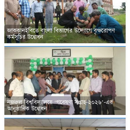
জাককানইবিতে বাংলা বিভাগের উদ্যোগে বৃক্ষরোপণ
কর্মসূচির উদ্বোধন
নজরুল বিশ্ববিদ্যালয়ে ‘গবেষণা সপ্তাহ-২০২৬’-এর
আনুষ্ঠানিক উদ্বোধন