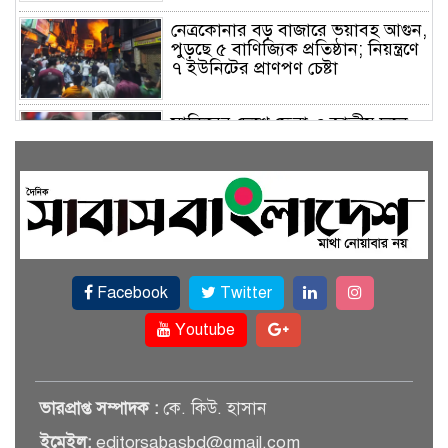
নেত্রকোনার বড় বাজারে ভয়াবহ আগুন,
পুড়ছে ৫ বাণিজ্যিক প্রতিষ্ঠান; নিয়ন্ত্রণে
৭ ইউনিটের প্রাণপণ চেষ্টা
সাকিবের দেশে ফেরা ও জাতীয় দলে
ফেরার সম্ভাবনা নেই, ইঙ্গিত ক্রীড়া
প্রতিমন্ত্রীর
ফেসবুকে যুক্ত হলো বিকাশ, সহজ
হলো ডিজিটাল পেমেন্ট
Facebook
Twitter
বৃষ্টি উপেক্ষা করে ‘জুলাই গণঅভ্যুত্থান
স্মৃতি জাদুঘরে’ দর্শনার্থীদের ঢল
Youtube
সেমিকন্ডাক্টর খাতে সুখবর, আসছে
ভারপ্রাপ্ত সম্পাদক :
কে. কিউ. হাসান
বিশেষ প্রণোদনা
ইমেইল:
editorsabasbd@gmail.com