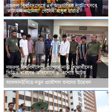
নজরুল বিশ্ববিদ্যালয়ে ৪র্থ আন্তর্জাতিক নাট্যোৎসবে
‘নাট্যজন সম্মাননা’ পেলেন আবুল হায়াত
নজরুল বিশ্ববিদ্যালয়ে গোপনে নারী শিক্ষার্থীদের
ভিডিও ধারণের অভিযোগে ৬ কিশোর আটক
জাককানইবিতে নতুন প্রকৌশল ভবনের উদ্বোধন