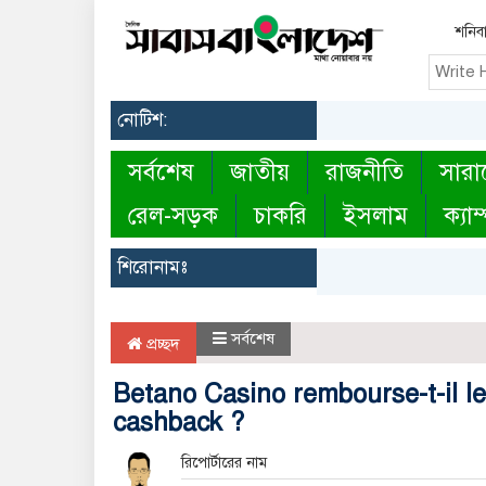
শনিবা
নোটিশ:
সর্বশেষ
জাতীয়
রাজনীতি
সারা
রেল-সড়ক
চাকরি
ইসলাম
ক্যাম
শিরোনামঃ
সর্বশেষ
প্রচ্ছদ
Betano Casino rembourse-t-il le
cashback ?
রিপোর্টারের নাম