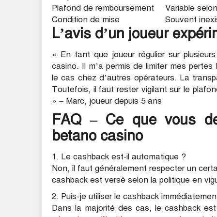
Plafond de remboursement
Variable selo
Condition de mise
Souvent inex
L’avis d’un joueur expér
« En tant que joueur régulier sur plusieur
casino. Il m’a permis de limiter mes pertes
le cas chez d’autres opérateurs. La trans
Toutefois, il faut rester vigilant sur le plafo
» – Marc, joueur depuis 5 ans
FAQ – Ce que vous dev
betano casino
1. Le cashback est-il automatique ?
Non, il faut généralement respecter un certai
cashback est versé selon la politique en v
2. Puis-je utiliser le cashback immédiatemen
Dans la majorité des cas, le cashback est 