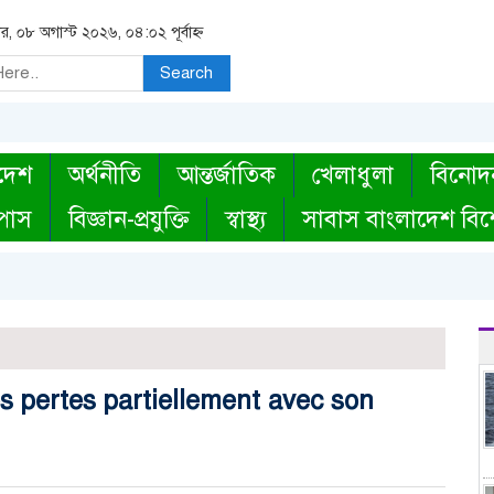
র, ০৮ অগাস্ট ২০২৬, ০৪:০২ পূর্বাহ্ন
Search
দেশ
অর্থনীতি
আন্তর্জাতিক
খেলাধুলা
বিনোদ
্পাস
বিজ্ঞান-প্রযুক্তি
স্বাস্থ্য
সাবাস বাংলাদেশ বিশ
s pertes partiellement avec son