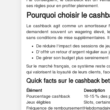
ses règles pour en profiter pleinement.
Pourquoi choisir le cash
Le cashback agit comme un amortisseur fi
demandent souvent un wagering élevé, l
sans conditions de mise supplémentaires. Il
De réduire l’impact des sessions de je
D’offrir un retour d’argent régulier aux 
De gérer son budget plus sereinement e
Sur le marché français, ce système reste c
qui valorisent la loyauté de leurs clients, fa
Quick facts sur le cashback be
Élément
Description
Pourcentage cashback
10-15 % des 
Jeux éligibles
Slots, certain
Fréquence de remboursement
Hebdomadair