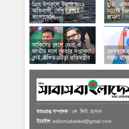
গ্রিস উপকূলে উদ্ধার ২০২
চুক্তি, 
অভিবাসী, বেশিরভাগই
মানেই তি
বাংলাদেশি
হামলা
সাকিবের দেশে ফেরা ও
জাতীয় দলে ফেরার সম্ভাবনা
ফেসবুকে য
নেই, ইঙ্গিত ক্রীড়া প্রতিমন্ত্রীর
সহজ হলো 
ভারপ্রাপ্ত সম্পাদক :
কে. কিউ. হাসান
ইমেইল:
editorsabasbd@gmail.com