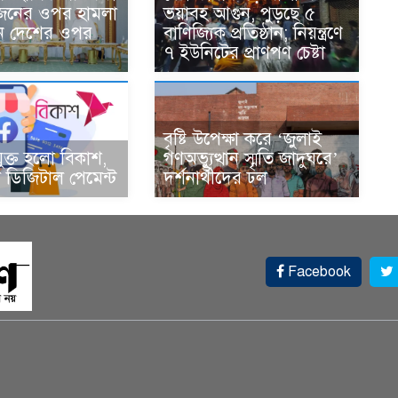
একজনের ওপর হামলা
ভয়াবহ আগুন, পুড়ছে ৫
ন দেশের ওপর
বাণিজ্যিক প্রতিষ্ঠান; নিয়ন্ত্রণে
৭ ইউনিটের প্রাণপণ চেষ্টা
বৃষ্টি উপেক্ষা করে ‘জুলাই
ুক্ত হলো বিকাশ,
গণঅভ্যুত্থান স্মৃতি জাদুঘরে’
ডিজিটাল পেমেন্ট
দর্শনার্থীদের ঢল
Facebook