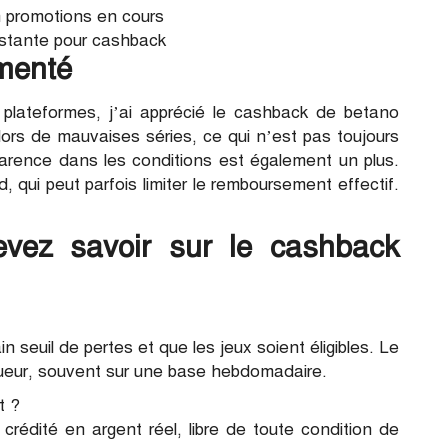
n promotions en cours
istante pour cashback
imenté
s plateformes, j’ai apprécié le cashback de betano
 lors de mauvaises séries, ce qui n’est pas toujours
parence dans les conditions est également un plus.
nd, qui peut parfois limiter le remboursement effectif.
ez savoir sur le cashback
n seuil de pertes et que les jeux soient éligibles. Le
igueur, souvent sur une base hebdomadaire.
t ?
crédité en argent réel, libre de toute condition de