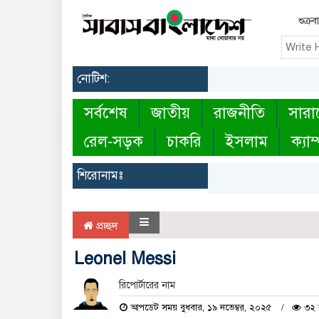
শুক্র
নোটিশ:
সর্বশেষ
জাতীয়
রাজনীতি
সারা
রেল-সড়ক
চাকরি
ইসলাম
ক্যাম
শিরোনামঃ
প্রচ্ছদ
Leonel Messi
রিপোর্টারের নাম
আপডেট সময় বুধবার, ১৯ নভেম্বর, ২০২৫
৩২ ব