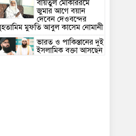
বায়তুল মোকাররমে
জুমার আগে বয়ান
দেবেন দেওবন্দের
মুহতামিম মুফতি আবুল কাসেম নোমানী
ভারত ও পাকিস্তানের দুই
ইসলামিক বক্তা আসছেন
বাংলাদেশে, ঢাকা-
ট্টগ্রামে আন্তর্জাতিক সেমিনার
জীবিত থাকতেই নিজের
‘চল্লিশা’ করলেন বৃদ্ধ,
খেলেন ২ হাজার মানুষ
বালিয়াকান্দিতে
উপজেলা প্রশাসনের
আয়োজনে জুলাই