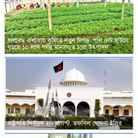
জলাবদ্ধ এলাকায় কৃষিতে নতুন দিগন্ত: পলি নেট হাউসে
বছরে ১০ লাখ পর্যন্ত মানসম্মত চারা উৎপাদন
রাষ্ট্রপতি নির্বাচন ২০ আগস্ট, তফসিল ঘোষণা ইসির