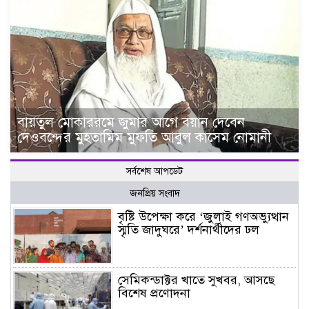
বায়তুল মোকাররমে জুমার আগে বয়ান দেবেন
দেওবন্দের মুহতামিম মুফতি আবুল কাসেম নোমানী
সর্বশেষ আপডেট
জনপ্রিয় সংবাদ
বৃষ্টি উপেক্ষা করে ‘জুলাই গণঅভ্যুত্থান
স্মৃতি জাদুঘরে’ দর্শনার্থীদের ঢল
সেমিকন্ডাক্টর খাতে সুখবর, আসছে
বিশেষ প্রণোদনা