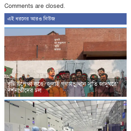
Comments are closed.
এই ধরনের আরও নিউজ
বৃষ্টি উপেক্ষা করে ‘জুলাই গণঅভ্যুত্থান স্মৃতি জাদুঘরে’
দর্শনার্থীদের ঢল