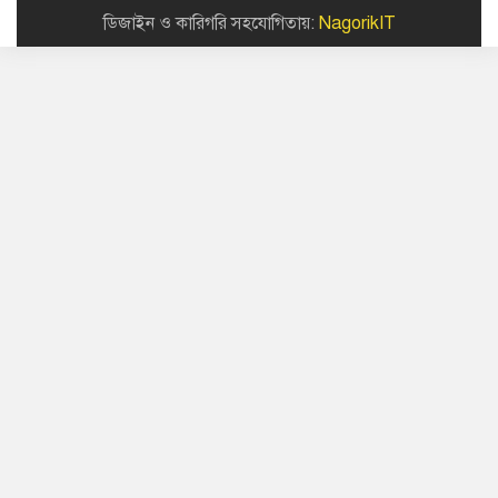
ডিজাইন ও কারিগরি সহযোগিতায়:
NagorikIT