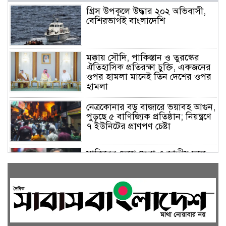
গ্রিস উপকূলে উদ্ধার ২০২ অভিবাসী,
বেশিরভাগই বাংলাদেশি
মক্কায় সৌদি, পাকিস্তান ও তুরস্কের
ঐতিহাসিক প্রতিরক্ষা চুক্তি, একজনের
ওপর হামলা মানেই তিন দেশের ওপর
হামলা
নেত্রকোনার বড় বাজারে ভয়াবহ আগুন,
পুড়ছে ৫ বাণিজ্যিক প্রতিষ্ঠান; নিয়ন্ত্রণে
৭ ইউনিটের প্রাণপণ চেষ্টা
সাকিবের দেশে ফেরা ও জাতীয় দলে
ফেরার সম্ভাবনা নেই, ইঙ্গিত ক্রীড়া
প্রতিমন্ত্রীর
ফেসবুকে যুক্ত হলো বিকাশ, সহজ
হলো ডিজিটাল পেমেন্ট