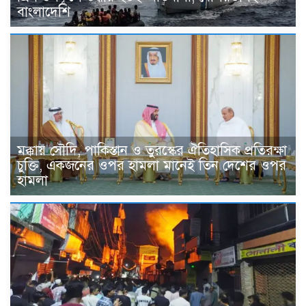
বাংলাদেশি
মক্কায় সৌদি, পাকিস্তান ও তুরস্কের ঐতিহাসিক প্রতিরক্ষা
চুক্তি, একজনের ওপর হামলা মানেই তিন দেশের ওপর
হামলা