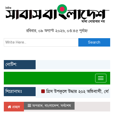
রবিবার, ০৯ অগাস্ট ২০২৬, ০৩:৪৫ পূর্বাহ্ন
Search
নোটিশ:
Toggl
শিরোনামঃ
গ্রিস উপকূলে উদ্ধার ২০২ অভিবাসী, বেশিরভাগই
অপরাধ
,
বাংলাদেশ
,
সর্বশেষ
প্রচ্ছদ