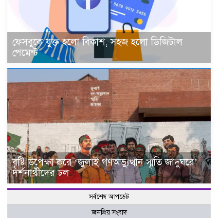
ফেসবুকে যুক্ত হলো বিকাশ, সহজ হলো ডিজিটাল
পেমেন্ট
বৃষ্টি উপেক্ষা করে ‘জুলাই গণঅভ্যুত্থান স্মৃতি জাদুঘরে’
দর্শনার্থীদের ঢল
সর্বশেষ আপডেট
জনপ্রিয় সংবাদ