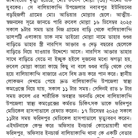
জামাইয়ের মৃত্যু হয়েছে, মোঃ রুবেল মোল্লা (৩৫) নামের এক
যুবকের। সে বালিয়াকান্দি উপজেলার নবাবপুর ইউনিয়নের
বড়হিজলী গ্রামের মোঃ আতিয়ার মোল্লার ছেলে। আত্মীয়-
স্বজনদের সূত্রে জানতে পারি রুবেল মোল্লা ১৬ ডিসেম্বর ২০২৫
সকাল ৯টার সময় তার নিজ গ্রামের বাড়ি থেকে বালিয়াকান্দি
তালপট্টি এলাকায় ডাক নাম তাইরো মোল্লা নামে তাহার শুশুর
বাড়িতে তাহার স্ত্রী নারগিস আক্তার ও দেড় বছরের ছেলেকে
বাড়িতে নিয়ে যাওয়ার উদ্দেশ্যে আসে। নারগিস আক্তার তাহার
সাথে বাড়িতে যেতে না ইচ্ছুক হইলে দুজনের মধ্যে ঝগড়া হয়,
রুবেল মোল্লা কারো কাছে কিছু না বলে শুশুর বাড়ি থেকে বের
হয়ে বালিয়াকান্দি বাজারে এসে বিষ ক্রয় করে পান করে। স্থানীয়
লোকজন দেখতে পেয়ে দ্রুত বালিয়াকান্দি উপজেলা স্বাস্থ্য
কমপ্লেক্সে নিয়ে যায়, সকাল ১১ টার সময়। সেদিনই রাত ৮ টার
সময় রুবেল এর শারীরিক অবস্থার অবনতি দেখে বালিয়াকান্দি
উপজেলা স্বাস্থ্য কমপ্লেক্সের কর্মরত চিকিৎসক তাকে ফরিদপুর
মেডিকেল হাসপাতালে রেফাড করেন। ১৭ ডিসেম্বর ২০২৫ সকাল
১১টার সময় ফরিদপুর মেডিকেল হাসপাতালে মৃত্যুবরণ করেন।
এইঘটনাকে কেন্দ্র করে অফিসার ইনচার্জ কোতোয়ালী থানা
ফরিদপুর, অফিসার ইনচার্জ বালিয়াকান্দি থানা কে একটি বেতার