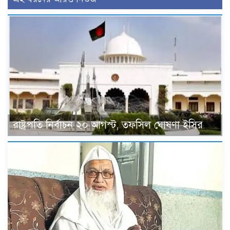
রাষ্ট্রপতি নির্বাচন ২০ আগস্ট, তফসিল ঘোষণা ইসির