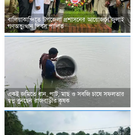
বালিয়াকান্দিতে উপজেলা প্রশাসনের আয়োজনে জুলাই
গণঅভ্যুত্থান দিবস পালিত
একই জমিতে ধান, পাট, মাছ ও সবজি চাষে সফলতার
স্বপ্ন বুনছেন রাজবাড়ীর কৃষক