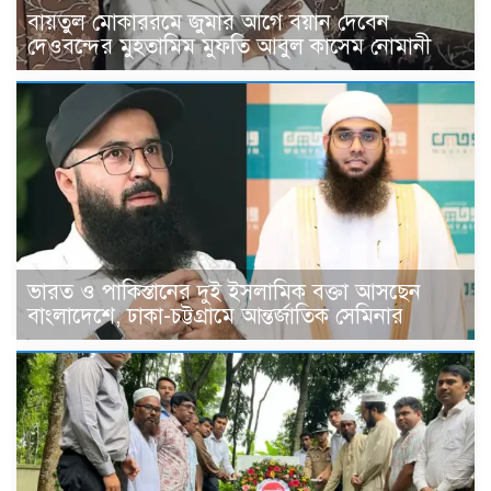
বায়তুল মোকাররমে জুমার আগে বয়ান দেবেন
দেওবন্দের মুহতামিম মুফতি আবুল কাসেম নোমানী
ভারত ও পাকিস্তানের দুই ইসলামিক বক্তা আসছেন
বাংলাদেশে, ঢাকা-চট্টগ্রামে আন্তর্জাতিক সেমিনার