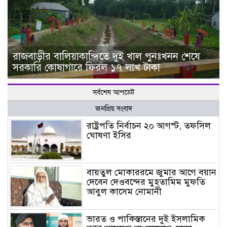
রাজবাড়ীর বালিয়াকান্দিতে দুই খাল পুনঃখনন শেষে
সরকারি কোষাগারে ফিরল ১৭ লাখ টাকা
সর্বশেষ আপডেট
জনপ্রিয় সংবাদ
রাষ্ট্রপতি নির্বাচন ২০ আগস্ট, তফসিল
ঘোষণা ইসির
বায়তুল মোকাররমে জুমার আগে বয়ান
দেবেন দেওবন্দের মুহতামিম মুফতি
আবুল কাসেম নোমানী
ভারত ও পাকিস্তানের দুই ইসলামিক