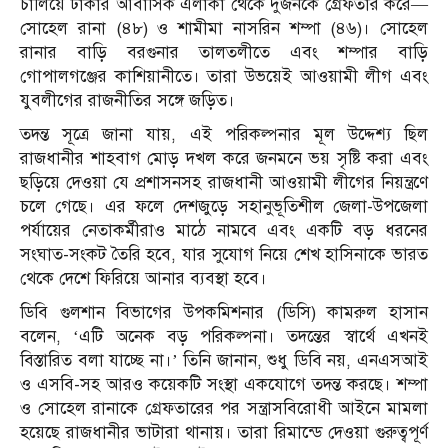
চালিয়ে ঢাকার আবাসিক এলাকা থেকে দুজনকে গ্রেফতার করে—
সোহেল রানা (৪৮) ও শামীমা নাসরিন শম্পা (৪৬)। সোহেল
রানার বাড়ি বরগুনার তালতলীতে এবং শম্পার বাড়ি
গোপালগঞ্জের কাশিয়ানীতে। তারা উভয়েই আওয়ামী লীগ এবং
যুবলীগের রাজনীতির সঙ্গে জড়িত।
তদন্ত সূত্রে জানা যায়, এই পরিকল্পনার মূল উদ্দেশ্য ছিল
রাজধানীর শাহবাগ মোড় দখল করে জনমনে ভয় সৃষ্টি করা এবং
ছড়িয়ে দেওয়া যে প্রশাসনসহ রাজধানী আওয়ামী লীগের নিয়ন্ত্রণে
চলে গেছে। এর ফলে দেশজুড়ে সহানুভূতিশীল জেলা-উপজেলা
পর্যায়ের নেতাকর্মীরাও মাঠে নামবে এবং একটি বড় ধরনের
সংঘাত-সংকট তৈরি হবে, যার সুযোগ নিয়ে শেখ হাসিনাকে ভারত
থেকে দেশে ফিরিয়ে আনার ব্যবস্থা হবে।
ডিবি গুলশান বিভাগের উপকমিশনার (ডিসি) কামরুল হাসান
বলেন, ‘এটি অনেক বড় পরিকল্পনা। তদন্তের স্বার্থে এখনই
বিস্তারিত বলা যাচ্ছে না।’ তিনি জানান, শুধু ডিবি নয়, এনএসআই
ও এসবি-সহ আরও কয়েকটি সংস্থা একযোগে তদন্ত করছে। শম্পা
ও সোহেল রানাকে গ্রেফতারের পর সন্ত্রাসবিরোধী আইনে মামলা
হয়েছে রাজধানীর ভাটারা থানায়। তারা রিমান্ডে দেওয়া গুরুত্বপূর্ণ