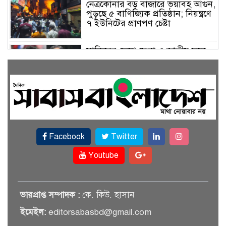
নেত্রকোনার বড় বাজারে ভয়াবহ আগুন,
পুড়ছে ৫ বাণিজ্যিক প্রতিষ্ঠান; নিয়ন্ত্রণে
৭ ইউনিটের প্রাণপণ চেষ্টা
সাকিবের দেশে ফেরা ও জাতীয় দলে
ফেরার সম্ভাবনা নেই, ইঙ্গিত ক্রীড়া
প্রতিমন্ত্রীর
ফেসবুকে যুক্ত হলো বিকাশ, সহজ
হলো ডিজিটাল পেমেন্ট
Facebook
Twitter
বৃষ্টি উপেক্ষা করে ‘জুলাই গণঅভ্যুত্থান
স্মৃতি জাদুঘরে’ দর্শনার্থীদের ঢল
Youtube
সেমিকন্ডাক্টর খাতে সুখবর, আসছে
ভারপ্রাপ্ত সম্পাদক :
কে. কিউ. হাসান
বিশেষ প্রণোদনা
ইমেইল:
editorsabasbd@gmail.com