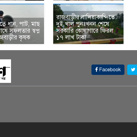
রাজবাড়ীর বালিয়াকান্দিতে
ে ধান, পাট, মাছ
দুই খাল পুনঃখনন শেষে
ষে সফলতার স্বপ্ন
সরকারি কোষাগারে ফিরল
াজবাড়ীর কৃষক
১৭ লাখ টাকা
Facebook