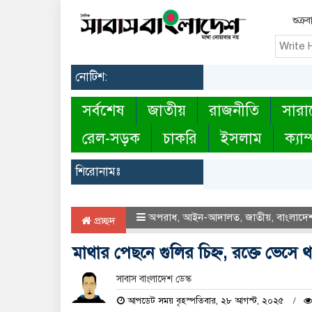
শুক্র
নোটিশ:
সর্বশেষ
জাতীয়
রাজনীতি
সারা
রেল-সড়ক
চাকরি
ইসলাম
ক্যাম
শিরোনামঃ
অপরাধ
,
আইন-আদালত
,
জাতীয়
,
বাংলাদে
প্রচ্ছদ
মাথার পেছনে গুলির চিহ্ন, রক্তে ভেসে থাক
সাবাস বাংলাদেশ ডেস্ক
আপডেট সময় বৃহস্পতিবার, ২৮ আগস্ট, ২০২৫