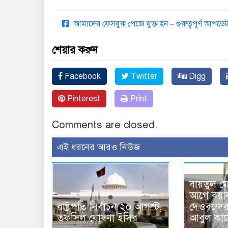
আমাদের ফেসবুক পেজে যুক্ত হন – গুরুত্বপূর্ণ আপ
শেয়ার করুন
Facebook
Twitter
Digg
Pinterest
Print
Comments are closed.
এই ধরনের আরও নিউজ
বায়তুল ম
আগে বয়া
রাষ্ট্রপতি নির্বাচন ২০ আগস্ট,
দেওবন্দে
তফসিল ঘোষণা ইসির
আবুল কাস