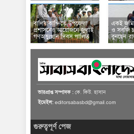
বালিয়াকান্দিতে উপজেলা
একই জমিত
প্রশাসনের আয়োজনে জুলাই
ও সবজি চা
গণঅভ্যুত্থান দিবস পালিত
বুনছেন র
ভারপ্রাপ্ত সম্পাদক :
কে. কিউ. হাসান
ইমেইল:
editorsabasbd@gmail.com
গুরুত্বপূর্ণ পেজ