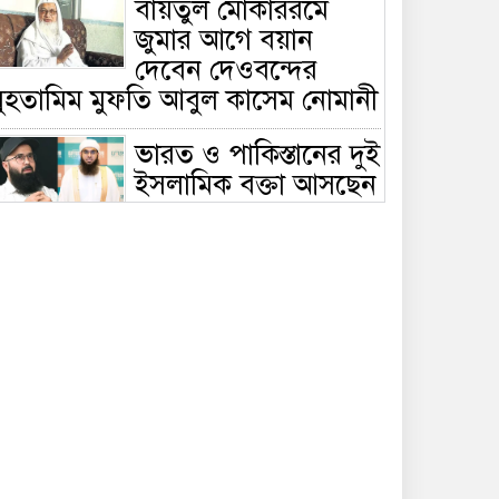
বায়তুল মোকাররমে
জুমার আগে বয়ান
দেবেন দেওবন্দের
মুহতামিম মুফতি আবুল কাসেম নোমানী
ভারত ও পাকিস্তানের দুই
ইসলামিক বক্তা আসছেন
বাংলাদেশে, ঢাকা-
ট্টগ্রামে আন্তর্জাতিক সেমিনার
জীবিত থাকতেই নিজের
‘চল্লিশা’ করলেন বৃদ্ধ,
খেলেন ২ হাজার মানুষ
বালিয়াকান্দিতে
উপজেলা প্রশাসনের
আয়োজনে জুলাই