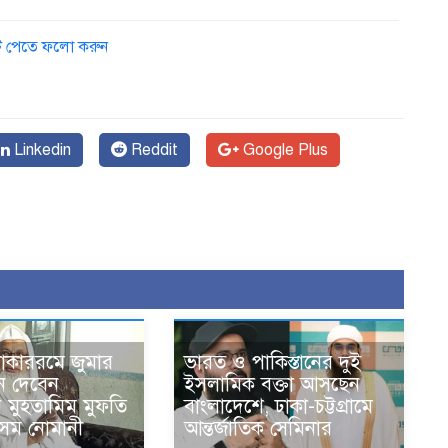
ডেট পেতে ফলো করুন
Linkedin
Reddit
Google Plus
োকাররমে জুমার
ভারত ও পাকিস্তানের দুই
ন দেবেন
ইসলামিক বক্তা আসছেন
র মুহতামিম মুফতি
বাংলাদেশে, ঢাকা-চট্টগ্রামে
েম নোমানী
আন্তর্জাতিক সেমিনার