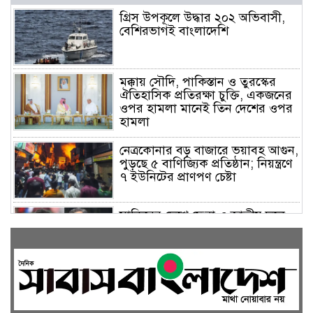
গ্রিস উপকূলে উদ্ধার ২০২ অভিবাসী,
বেশিরভাগই বাংলাদেশি
মক্কায় সৌদি, পাকিস্তান ও তুরস্কের
ঐতিহাসিক প্রতিরক্ষা চুক্তি, একজনের
ওপর হামলা মানেই তিন দেশের ওপর
হামলা
নেত্রকোনার বড় বাজারে ভয়াবহ আগুন,
পুড়ছে ৫ বাণিজ্যিক প্রতিষ্ঠান; নিয়ন্ত্রণে
৭ ইউনিটের প্রাণপণ চেষ্টা
সাকিবের দেশে ফেরা ও জাতীয় দলে
ফেরার সম্ভাবনা নেই, ইঙ্গিত ক্রীড়া
প্রতিমন্ত্রীর
ফেসবুকে যুক্ত হলো বিকাশ, সহজ
হলো ডিজিটাল পেমেন্ট