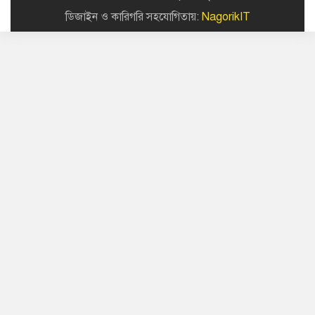
ডিজাইন ও কারিগরি সহযোগিতায়:
NagorikIT