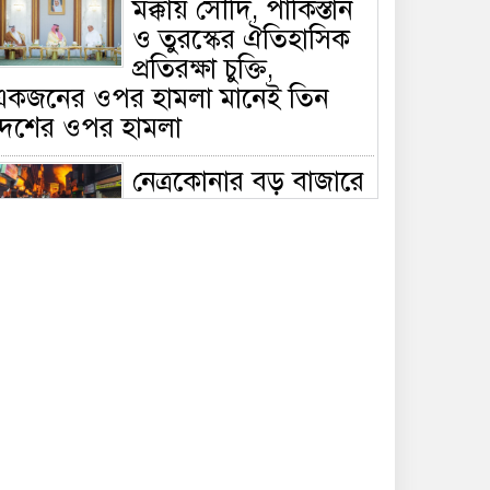
মক্কায় সৌদি, পাকিস্তান
ও তুরস্কের ঐতিহাসিক
প্রতিরক্ষা চুক্তি,
একজনের ওপর হামলা মানেই তিন
দেশের ওপর হামলা
নেত্রকোনার বড় বাজারে
ভয়াবহ আগুন, পুড়ছে ৫
বাণিজ্যিক প্রতিষ্ঠান;
িয়ন্ত্রণে ৭ ইউনিটের প্রাণপণ চেষ্টা
সাকিবের দেশে ফেরা ও
জাতীয় দলে ফেরার
সম্ভাবনা নেই, ইঙ্গিত
্রীড়া প্রতিমন্ত্রীর
ফেসবুকে যুক্ত হলো