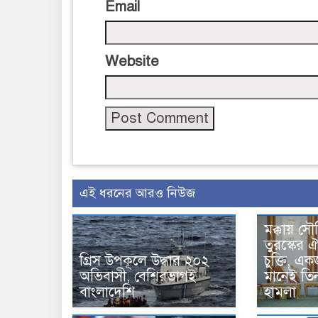
Email
Website
এই ধরনের আরও নিউজ
মক্কায় সৌ
তুরস্কের ঐ
গ্রিস উপকূলে উদ্ধার ২০২
চুক্তি, 
অভিবাসী, বেশিরভাগই
মানেই তি
বাংলাদেশি
হামলা