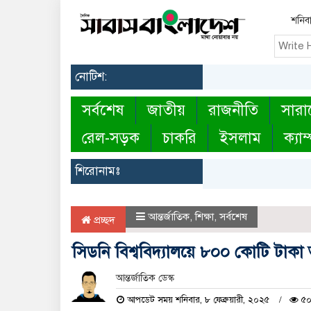
শনিবা
নোটিশ:
সর্বশেষ
জাতীয়
রাজনীতি
সারা
রেল-সড়ক
চাকরি
ইসলাম
ক্যাম
শিরোনামঃ
আন্তর্জাতিক
,
শিক্ষা
,
সর্বশেষ
প্রচ্ছদ
সিডনি বিশ্ববিদ্যালয়ে ৮০০ কোটি টাকা 
আন্তর্জাতিক ডেস্ক
আপডেট সময় শনিবার, ৮ ফেব্রুয়ারী, ২০২৫
৫০