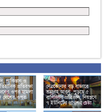
দি, পাকিস্তান ও
তিহাসিক প্রতিরক্ষা
নেত্রকোনার বড় বাজারে
একজনের ওপর হামলা
ভয়াবহ আগুন, পুড়ছে ৫
ন দেশের ওপর
বাণিজ্যিক প্রতিষ্ঠান; নিয়ন্ত্রণে
৭ ইউনিটের প্রাণপণ চেষ্টা