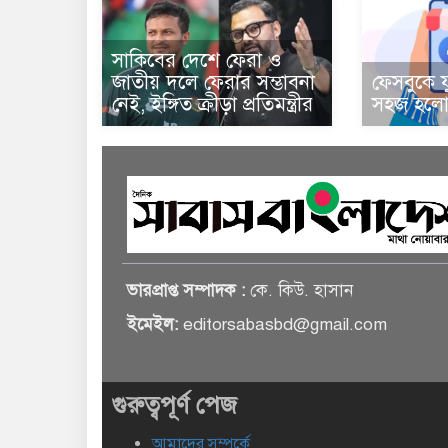
সাকিবের দেশে ফেরা ও
জাতীয় দলে ফেরার সম্ভাবনা
ফেসবুকে য
নেই, ইঙ্গিত ক্রীড়া প্রতিমন্ত্রীর
সহজ হলো 
ভারপ্রাপ্ত সম্পাদক :
কে. কিউ. হাসান
ইমেইল:
editorsabasbd@gmail.com
গুরুত্বপূর্ণ পেজ
আমাদের সম্পর্কে