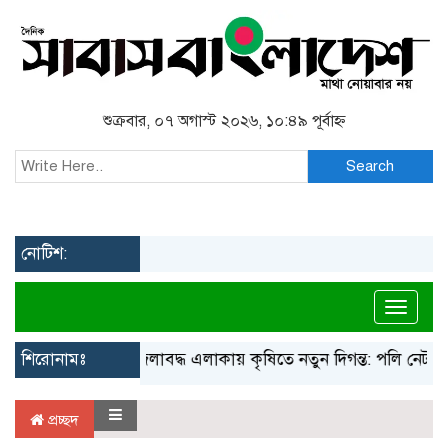
শুক্রবার, ০৭ অগাস্ট ২০২৬, ১০:৪৯ পূর্বাহ্ন
Search
নোটিশ:
Toggl
শিরোনামঃ
জলাবদ্ধ এলাকায় কৃষিতে নতুন দিগন্ত: পলি নেট হাউ
প্রচ্ছদ