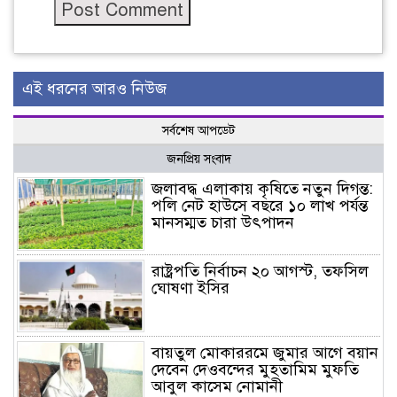
এই ধরনের আরও নিউজ
সর্বশেষ আপডেট
জনপ্রিয় সংবাদ
জলাবদ্ধ এলাকায় কৃষিতে নতুন দিগন্ত:
পলি নেট হাউসে বছরে ১০ লাখ পর্যন্ত
মানসম্মত চারা উৎপাদন
রাষ্ট্রপতি নির্বাচন ২০ আগস্ট, তফসিল
ঘোষণা ইসির
বায়তুল মোকাররমে জুমার আগে বয়ান
দেবেন দেওবন্দের মুহতামিম মুফতি
আবুল কাসেম নোমানী